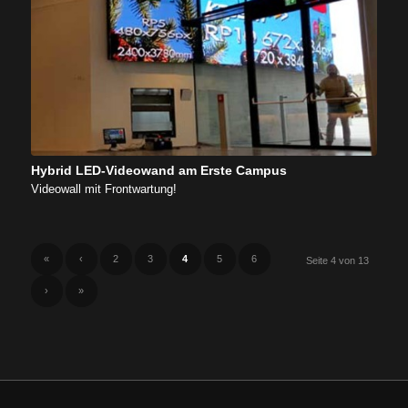
Hybrid LED-Videowand am Erste Campus
Videowall mit Frontwartung!
«
‹
2
3
4
5
6
Seite 4 von 13
›
»