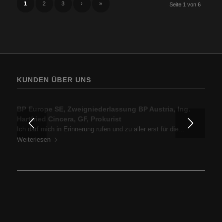
1
2
3
›
»
Seite 1 von 6
KUNDEN ÜBER UNS
BP Europe SE, Zweigniederlassung BP Austria, Ing.
Hartfried Cincera, GF, Prokurist
Ich darf mich in Erinnerung rufen und zu aller erst für die…
Weiterlesen