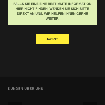
FALLS SIE EINE EINE BESTIMMTE INFORMATION
HIER NICHT FINDEN, WENDEN SIE SICH BITTE
DIREKT AN UNS. WIR HELFEN IHNEN GERNE
WEITER.
Kontakt
KUNDEN ÜBER UNS
ALPHOF ROSSSTELLE, Diethelm Simma, Inhaber
BP Europe SE, Zweigniederlassung BP Austria, Ing.