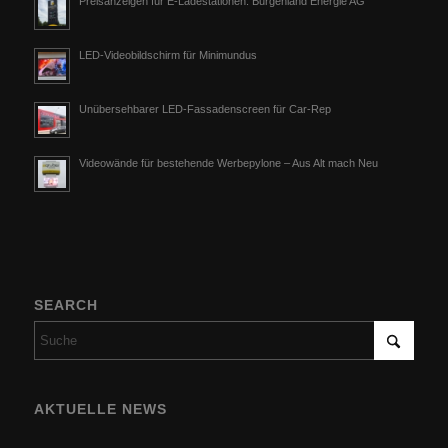
Preisanzeigen für E-Ladestationen: Burgenland Energie AG
LED-Videobildschirm für Minimundus
Unübersehbarer LED-Fassadenscreen für Car-Rep
Videowände für bestehende Werbepylone – Aus Alt mach Neu
SEARCH
AKTUELLE NEWS