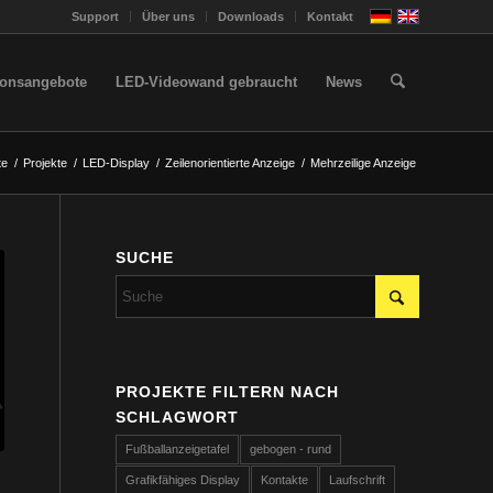
Support
Über uns
Downloads
Kontakt
ionsangebote
LED-Videowand gebraucht
News
te
/
Projekte
/
LED-Display
/
Zeilenorientierte Anzeige
/
Mehrzeilige Anzeige
SUCHE
PROJEKTE FILTERN NACH
SCHLAGWORT
Fußballanzeigetafel
gebogen - rund
Grafikfähiges Display
Kontakte
Laufschrift