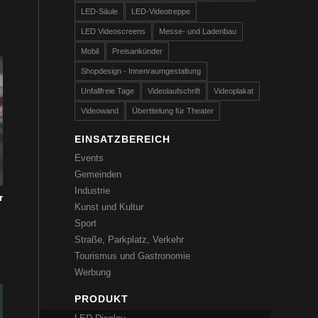
LED-Säule
LED-Videotreppe
LED Videoscreens
Messe- und Ladenbau
Mobil
Preisankünder
Shopdesign - Innenraumgestaltung
Unfallfreie Tage
Videolaufschrift
Videoplakat
Videowand
Übertitelung für Theater
EINSATZBEREICH
Events
Gemeinden
Industrie
r
Kunst und Kultur
Sport
Straße, Parkplatz, Verkehr
Tourismus und Gastronomie
Werbung
PRODUKT