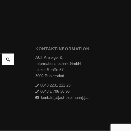
KONTAKTINFORMATION
ACT Anzeige- &
Informationstechnik GmbH
Linzer Straße 57
3002 Purkersdorf
0043 2231 222 23
0043 1 706 36 96
kontakt[at]act-thielmann[.]at