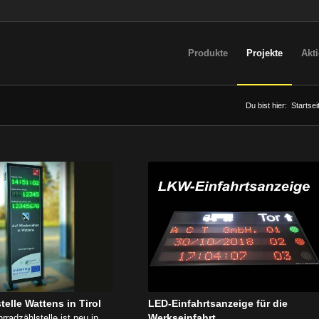
Produkte
Projekte
Akt
Du bist hier:
Startsei
telle Wattens in Tirol
LED-Einfahrtsanzeige für die
Werkseinfahrt
radzählstelle ist neu in