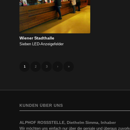
Wiener Stadthalle
Sieben LED-Anzeigefelder
1
2
3
›
»
KUNDEN ÜBER UNS
ALPHOF ROSSSTELLE, Diethelm Simma, Inhaber
BP Europe SE, Zweigniederlassung BP Austria, Ing. Hartf
Wir möchten uns einfach nur über die geniale und überaus zuv
Ich darf mich in Erinnerung rufen und zu aller erst für die…