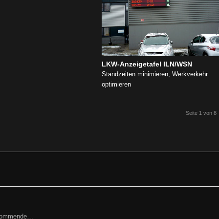
LKW-Anzeigetafel ILN/WSN
Standzeiten minimieren, Werkverkehr
optimieren
Seite 1 von 8
ried Cincera, GF, Prokurist
orkommende…