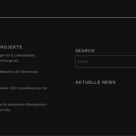
PROJEKTE
SEARCH
gen für E-Ladestationen:
d Energie AG
bildschirm für Minimundus
AKTUELLE NEWS
barer LED-Fassadenscreen für
e für bestehende Werbepylone –
ach Neu