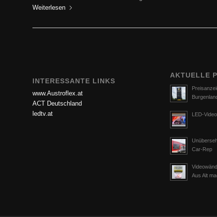
Weiterlesen
Weiterlesen
AKTUELLE 
INTERESSANTE LINKS
Preisanzei
www.Austroflex.at
Burgenlan
ACT Deutschland
ledtv.at
LED-Video
Unüberseh
Car-Rep
Videowänd
Aus Alt m