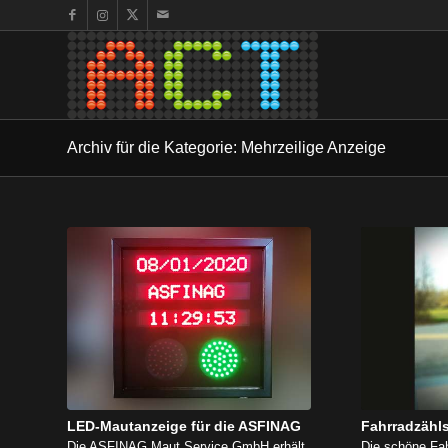
Archiv für die Kategorie: Mehrzeilige Anzeige
LED-Mautanzeige für die ASFINAG
Fahrradzähls
Die ASFINAG Maut Service GmbH erhält
Die schöne Fahr