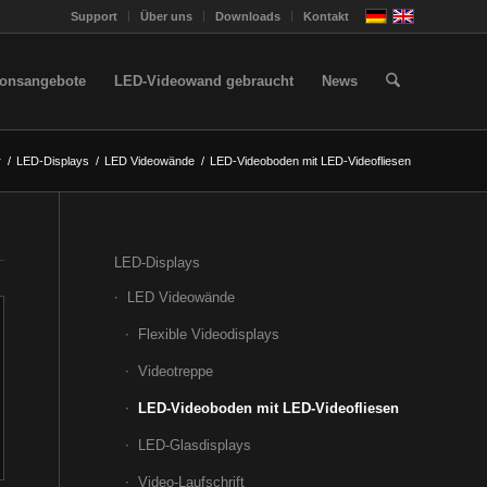
Support
Über uns
Downloads
Kontakt
ionsangebote
LED-Videowand gebraucht
News
r
/
LED-Displays
/
LED Videowände
/
LED-Videoboden mit LED-Videofliesen
LED-Displays
LED Videowände
Flexible Videodisplays
Videotreppe
LED-Videoboden mit LED-Videofliesen
LED-Glasdisplays
Video-Laufschrift