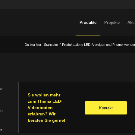
Produkte
Projekte
Akt
Du bist hier:
Startseite
/
Produktpalette LED-Anzeigen und Prismenwende
er
Sie wollen mehr
zum Thema LED-
Videoboden
Kontakt
es
erfahren? Wir
beraten Sie gerne!
e