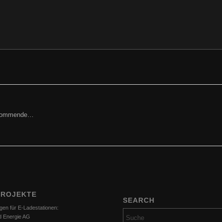
orkommende…
PROJEKTE
SEARCH
gen für E-Ladestationen:
d Energie AG