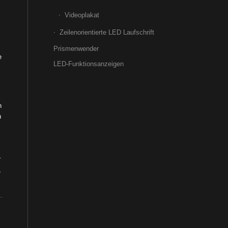
Videoplakat
Zeilenorientierte LED Laufschrift
Prismenwender
e
LED-Funktionsanzeigen
n
n
r
,