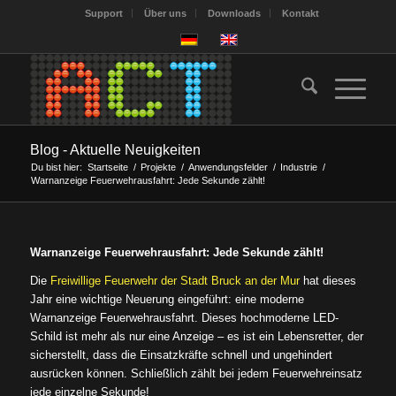
Support
Über uns
Downloads
Kontakt
Blog - Aktuelle Neuigkeiten
Du bist hier:
Startseite
/
Projekte
/
Anwendungsfelder
/
Industrie
/
Warnanzeige Feuerwehrausfahrt: Jede Sekunde zählt!
Warnanzeige Feuerwehrausfahrt: Jede Sekunde zählt!
Die
Freiwillige Feuerwehr der Stadt Bruck an der Mur
hat dieses
Jahr eine wichtige Neuerung eingeführt: eine moderne
Warnanzeige Feuerwehrausfahrt. Dieses hochmoderne LED-
Schild ist mehr als nur eine Anzeige – es ist ein Lebensretter, der
sicherstellt, dass die Einsatzkräfte schnell und ungehindert
ausrücken können. Schließlich zählt bei jedem Feuerwehreinsatz
jede einzelne Sekunde!