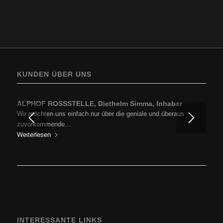
KUNDEN ÜBER UNS
ALPHOF ROSSSTELLE, Diethelm Simma, Inhaber
BP Europe SE, Zweigniederlassung BP Austria, Ing.
Hartfried Cincera, GF, Prokurist
Wir möchten uns einfach nur über die geniale und überaus
Ich darf mich in Erinnerung rufen und zu aller erst für die…
zuvorkommende…
Weiterlesen
Weiterlesen
INTERESSANTE LINKS