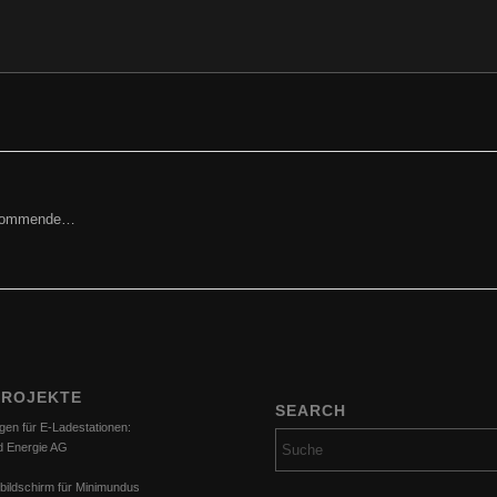
orkommende…
PROJEKTE
SEARCH
gen für E-Ladestationen:
d Energie AG
bildschirm für Minimundus