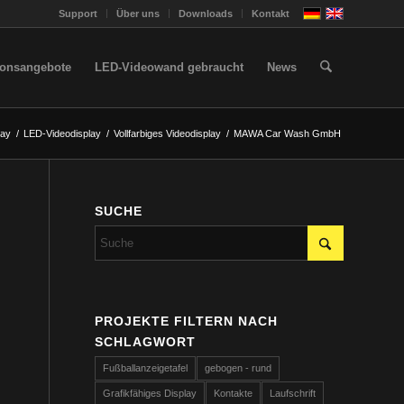
Support
Über uns
Downloads
Kontakt
ionsangebote
LED-Videowand gebraucht
News
lay
/
LED-Videodisplay
/
Vollfarbiges Videodisplay
/
MAWA Car Wash GmbH
SUCHE
PROJEKTE FILTERN NACH
SCHLAGWORT
Fußballanzeigetafel
gebogen - rund
Grafikfähiges Display
Kontakte
Laufschrift