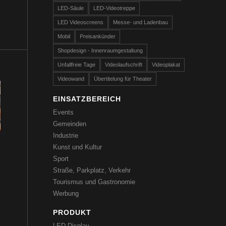
LED-Säule
LED-Videotreppe
LED Videoscreens
Messe- und Ladenbau
Mobil
Preisankünder
Shopdesign - Innenraumgestaltung
Unfallfreie Tage
Videolaufschrift
Videoplakat
Videowand
Übertitelung für Theater
EINSATZBEREICH
Events
Gemeinden
Industrie
Kunst und Kultur
Sport
Straße, Parkplatz, Verkehr
Tourismus und Gastronomie
Werbung
PRODUKT
LED-Display