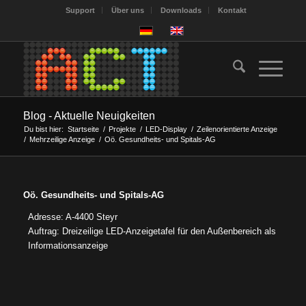
Support
Über uns
Downloads
Kontakt
Blog - Aktuelle Neuigkeiten
Du bist hier:
Startseite
/
Projekte
/
LED-Display
/
Zeilenorientierte Anzeige
/
Mehrzeilige Anzeige
/
Oö. Gesundheits- und Spitals-AG
Oö. Gesundheits- und Spitals-AG
Adresse: A-4400 Steyr
Auftrag: Dreizeilige LED-Anzeigetafel für den Außenbereich als
Informationsanzeige