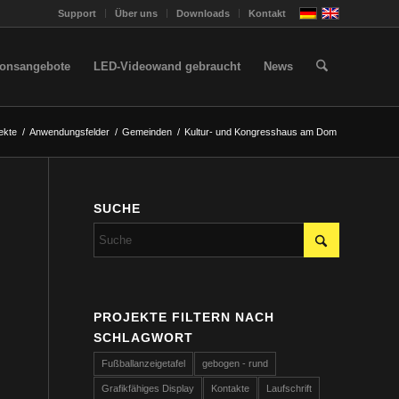
Support
Über uns
Downloads
Kontakt
ionsangebote
LED-Videowand gebraucht
News
ekte
/
Anwendungsfelder
/
Gemeinden
/
Kultur- und Kongresshaus am Dom
SUCHE
PROJEKTE FILTERN NACH
SCHLAGWORT
Fußballanzeigetafel
gebogen - rund
Grafikfähiges Display
Kontakte
Laufschrift