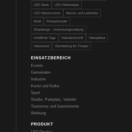
LED-Säule
LED-Videotreppe
LED Videoscreens
Messe- und Ladenbau
Mobil
Preisankünder
Shopdesign - Innenraumgestaltung
Unfallfreie Tage
Videolaufschrift
Videoplakat
Videowand
Übertitelung für Theater
EINSATZBEREICH
Events
Gemeinden
Industrie
Kunst und Kultur
Sport
Straße, Parkplatz, Verkehr
Tourismus und Gastronomie
Werbung
PRODUKT
LED-Display