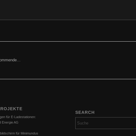
orkommende…
PROJEKTE
SEARCH
gen für E-Ladestationen:
d Energie AG
bildschirm für Minimundus