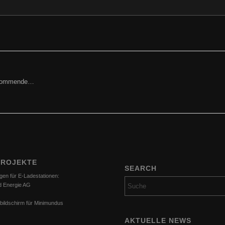
ried Cincera, GF, Prokurist
orkommende…
PROJEKTE
SEARCH
gen für E-Ladestationen:
d Energie AG
bildschirm für Minimundus
AKTUELLE NEWS