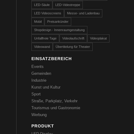
LED-Säule
LED-Videotreppe
LED Videoscreens
Messe- und Ladenbau
Mobil
Preisankünder
Shopdesign - Innenraumgestaltung
Unfallfreie Tage
Videolaufschrift
Videoplakat
Videowand
Übertitelung für Theater
EINSATZBEREICH
Events
Gemeinden
Industrie
Kunst und Kultur
Sport
Straße, Parkplatz, Verkehr
Tourismus und Gastronomie
Werbung
PRODUKT
LED-Display