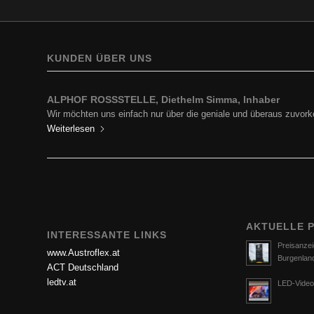
KUNDEN ÜBER UNS
ALPHOF ROSSSTELLE, Diethelm Simma, Inhaber
BP Europe SE, Zweigniederlassung BP Austria, Ing. Hartf
Wir möchten uns einfach nur über die geniale und überaus zuv
Ich darf mich in Erinnerung rufen und zu aller erst für die…
Weiterlesen
Weiterlesen
AKTUELLE 
INTERESSANTE LINKS
Preisanzei
www.Austroflex.at
Burgenlan
ACT Deutschland
ledtv.at
LED-Video