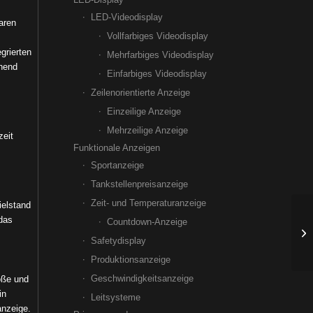
LED-Videodisplay
aren
Vollfarbiges Videodisplay
grierten
Mehrfarbiges Videodisplay
chend
Einfarbiges Videodisplay
Zeilenorientierte Anzeige
Einzeilige Anzeige
Mehrzeilige Anzeige
zeit
Funktionale Anzeigen
Sportanzeige
Tankstellenpreisanzeige
Zeit- und Temperaturanzeige
ielstand
 das
Countdown-Anzeige
Safetydisplay
Produktionsanzeige
Geschwindigkeitsanzeige
öße und
in
Leitsysteme
anzeige.