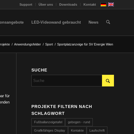
Support
Über uns
Downloads
Kontakt
ionsangebote
LED-Videowand gebraucht
News
rojekte
/
Anwendungsfelder
/
Sport
/
Sportplatzanzeige für SV Energie Wien
SUCHE
ar für
renden
PROJEKTE FILTERN NACH
SCHLAGWORT
Fußballanzeigetafel
gebogen - rund
Grafikfähiges Display
Kontakte
Laufschrift