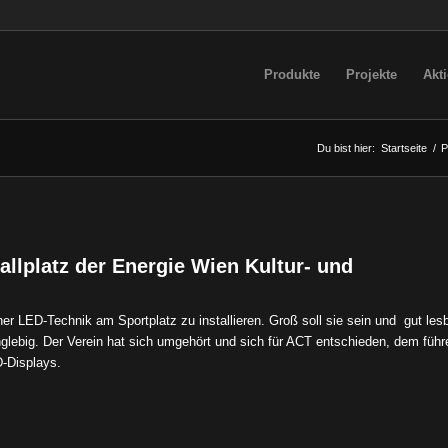
Produkte
Projekte
Akt
Du bist hier:
Startseite
/
P
allplatz der Energie Wien Kultur- und
 LED-Technik am Sportplatz zu installieren. Groß soll sie sein und gut lesb
anglebig. Der Verein hat sich umgehört und sich für ACT entschieden, dem füh
D-Displays.