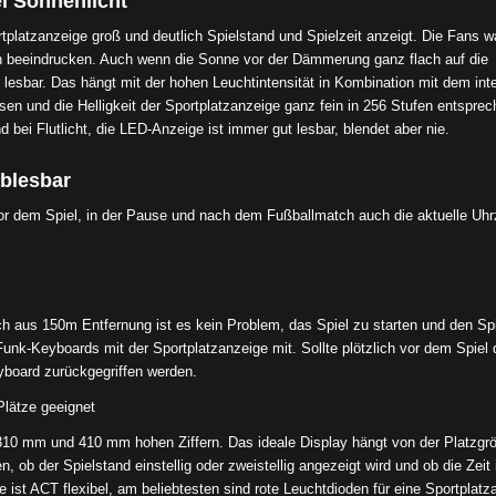
i Sonnenlicht
rtplatzanzeige groß und deutlich Spielstand und Spielzeit anzeigt. Die Fans w
ten beeindrucken. Auch wenn die Sonne vor der Dämmerung ganz flach auf die
 lesbar. Das hängt mit der hohen Leuchtintensität in Kombination mit dem inte
en und die Helligkeit der Sportplatzanzeige ganz fein in 256 Stufen entspre
i Flutlicht, die LED-Anzeige ist immer gut lesbar, blendet aber nie.
ablesbar
or dem Spiel, in der Pause und nach dem Fußballmatch auch die aktuelle Uhr
h aus 150m Entfernung ist es kein Problem, das Spiel zu starten und den Sp
 Funk-Keyboards mit der Sportplatzanzeige mit. Sollte plötzlich vor dem Spiel
yboard zurückgegriffen werden.
Plätze geeignet
10 mm und 410 mm hohen Ziffern. Das ideale Display hängt von der Platzgr
ob der Spielstand einstellig oder zweistellig angezeigt wird und ob die Zeit 
ist ACT flexibel, am beliebtesten sind rote Leuchtdioden für eine Sportplatz