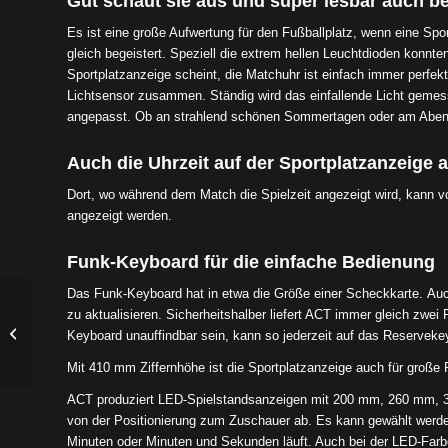
Gut schaut sie aus und super lesbar auch be
Es ist eine große Aufwertung für den Fußballplatz, wenn eine Spo
gleich begeistert. Speziell die extrem hellen Leuchtdioden konn
Sportplatzanzeige scheint, die Matchuhr ist einfach immer perfekt
Lichtsensor zusammen. Ständig wird das einfallende Licht gemess
angepasst. Ob an strahlend schönen Sommertagen oder am Abend be
Auch die Uhrzeit auf der Sportplatzanzeige 
Dort, wo während dem Match die Spielzeit angezeigt wird, kann v
angezeigt werden.
Funk-Keyboard für die einfache Bedienung
Das Funk-Keyboard hat in etwa die Größe einer Scheckkarte. Auc
zu aktualisieren. Sicherheitshalber liefert ACT immer gleich zwei
Video-Display für die
Keyboard unauffindbar sein, kann so jederzeit auf das Reserveke
Vermietung in Bulgarien
Mit 410 mm Ziffernhöhe ist die Sportplatzanzeige auch für große 
ACT produziert LED-Spielstandsanzeigen mit 200 mm, 260 mm, 3
von der Positionierung zum Zuschauer ab. Es kann gewählt werden, 
Minuten oder Minuten und Sekunden läuft. Auch bei der LED-Farbe 