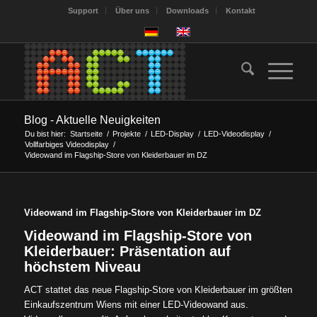
Support
Über uns
Downloads
Kontakt
Blog - Aktuelle Neuigkeiten
Du bist hier:
Startseite
/
Projekte
/
LED-Display
/
LED-Videodisplay
/
Vollfarbiges Videodisplay
/
Videowand im Flagship-Store von Kleiderbauer im DZ
Videowand im Flagship-Store von Kleiderbauer im DZ
Videowand im Flagship-Store von
Kleiderbauer: Präsentation auf
höchstem Niveau
ACT stattet das neue Flagship-Store von Kleiderbauer im größten
Einkaufszentrum Wiens mit einer LED-Videowand aus.