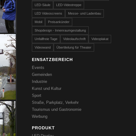
LED-Säule
LED-Videotreppe
LED Videoscreens
Messe- und Ladenbau
Mobil
Preisankünder
Shopdesign - Innenraumgestaltung
Unfallfreie Tage
Videolaufschrift
Videoplakat
Videowand
Übertitelung für Theater
EINSATZBEREICH
Events
Gemeinden
Industrie
Kunst und Kultur
Sport
Straße, Parkplatz, Verkehr
Tourismus und Gastronomie
Werbung
PRODUKT
LED-Display