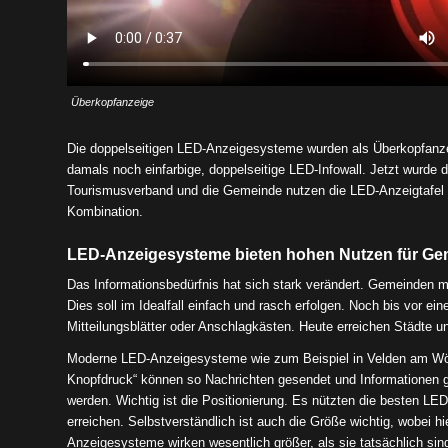
Überkopfanzeige
Die doppelseitigen LED-Anzeigesysteme wurden als Überkopfanzei
damals noch einfarbige, doppelseitige LED-Infowall. Jetzt wurde d
Tourismusverband und die Gemeinde nutzen die LED-Anzeigtafel zu
Kombination.
LED-Anzeigesysteme bieten hohen Nutzen für Ge
Das Informationsbedürfnis hat sich stark verändert. Gemeinden 
Dies soll im Idealfall einfach und rasch erfolgen. Noch bis vor 
Mitteilungsblätter oder Anschlagkästen. Heute erreichen Städte 
Moderne LED-Anzeigesysteme wie zum Beispiel in Velden am Wörther
Knopfdruck“ können so Nachrichten gesendet und Informationen g
werden. Wichtig ist die Positionierung. Es nützten die besten LED
erreichen. Selbstverständlich ist auch die Größe wichtig, wobei h
Anzeigesysteme wirken wesentlich größer, als sie tatsächlich si