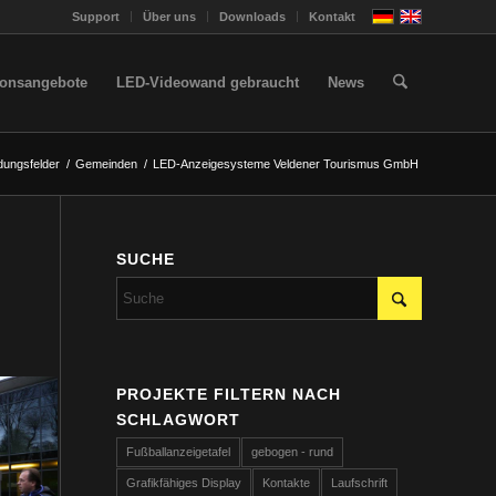
Support
Über uns
Downloads
Kontakt
ionsangebote
LED-Videowand gebraucht
News
ungsfelder
/
Gemeinden
/
LED-Anzeigesysteme Veldener Tourismus GmbH
SUCHE
PROJEKTE FILTERN NACH
SCHLAGWORT
Fußballanzeigetafel
gebogen - rund
Grafikfähiges Display
Kontakte
Laufschrift