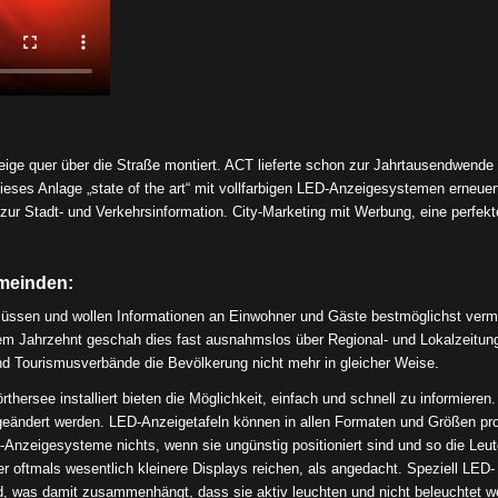
ge quer über die Straße montiert. ACT lieferte schon zur Jahrtausendwende 
ieses Anlage „state of the art“ mit vollfarbigen LED-Anzeigesystemen erneuer
r Stadt- und Verkehrsinformation. City-Marketing mit Werbung, eine perfekt
meinden:
müssen und wollen Informationen an Einwohner und Gäste bestmöglichst vermi
einem Jahrzehnt geschah dies fast ausnahmslos über Regional- und Lokalzeitun
und Tourismusverbände die Bevölkerung nicht mehr in gleicher Weise.
see installiert bieten die Möglichkeit, einfach und schnell zu informieren.
eändert werden. LED-Anzeigetafeln können in allen Formaten und Größen pro
-Anzeigesysteme nichts, wenn sie ungünstig positioniert sind und so die Leut
ier oftmals wesentlich kleinere Displays reichen, als angedacht. Speziell LED-
nd, was damit zusammenhängt, dass sie aktiv leuchten und nicht beleuchtet w