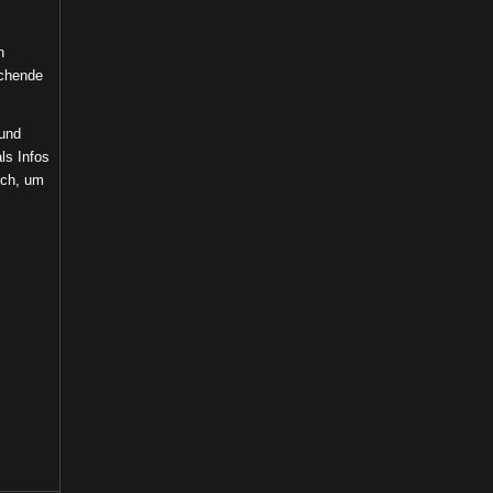
n
echende
 und
ls Infos
ich, um