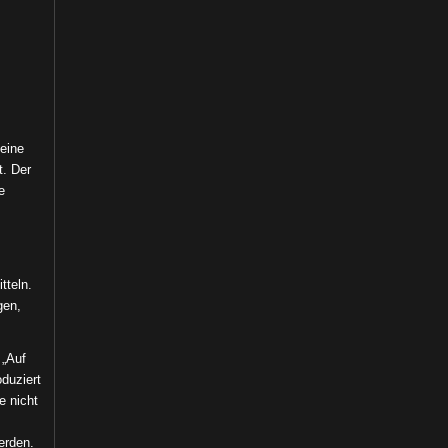
eine
t. Der
e
tteln.
gen,
 „Auf
duziert
e nicht
erden.