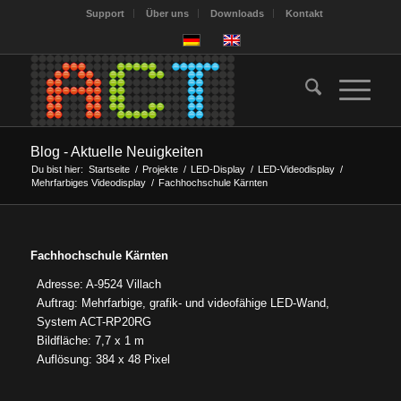
Support
Über uns
Downloads
Kontakt
Blog - Aktuelle Neuigkeiten
Du bist hier:
Startseite
/
Projekte
/
LED-Display
/
LED-Videodisplay
/
Mehrfarbiges Videodisplay
/
Fachhochschule Kärnten
Fachhochschule Kärnten
Adresse: A-9524 Villach
Auftrag: Mehrfarbige, grafik- und videofähige LED-Wand,
System ACT-RP20RG
Bildfläche: 7,7 x 1 m
Auflösung: 384 x 48 Pixel