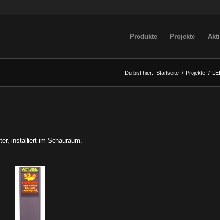
Produkte
Projekte
Akt
Du bist hier:
Startseite
/
Projekte
/
LE
er, installiert im Schauraum.