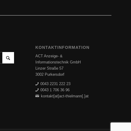
KONTAKTINFORMATION
ACT Anzeige- &
Informationstechnik GmbH
Linzer Straße 57
3002 Purkersdorf
0043 2231 222 23
0043 1 706 36 96
kontakt[at]act-thielmann[.]at