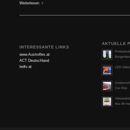
Weiterlesen
AKTUELLE 
INTERESSANTE LINKS
Preisanzei
www.Austroflex.at
Burgenlan
ACT Deutschland
ledtv.at
LED-Video
Unüberseh
Car-Rep
Videowänd
Aus Alt m