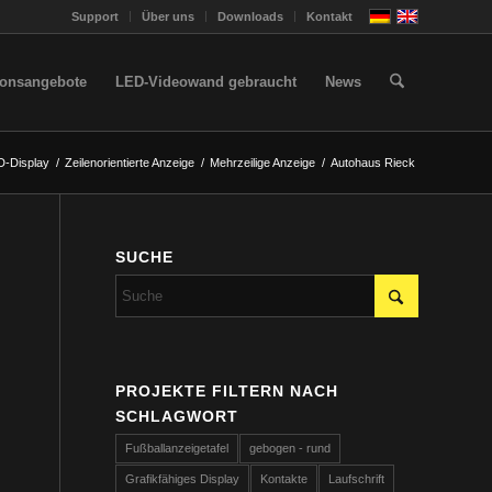
Support
Über uns
Downloads
Kontakt
ionsangebote
LED-Videowand gebraucht
News
D-Display
/
Zeilenorientierte Anzeige
/
Mehrzeilige Anzeige
/
Autohaus Rieck
SUCHE
PROJEKTE FILTERN NACH
SCHLAGWORT
Fußballanzeigetafel
gebogen - rund
Grafikfähiges Display
Kontakte
Laufschrift