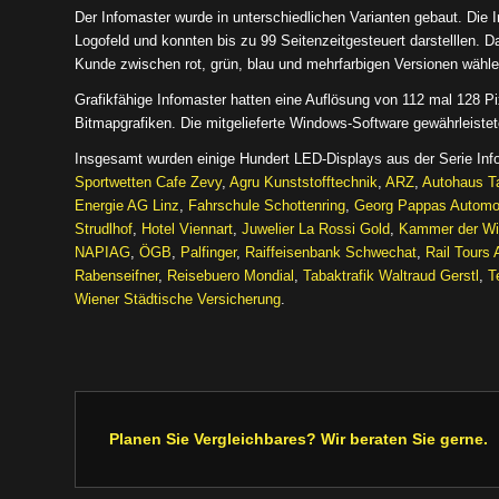
Der Infomaster wurde in unterschiedlichen Varianten gebaut. Die I
Logofeld und konnten bis zu 99 Seitenzeitgesteuert darstelllen. Da
Kunde zwischen rot, grün, blau und mehrfarbigen Versionen wähle
Grafikfähige Infomaster hatten eine Auflösung von 112 mal 128 P
Bitmapgrafiken. Die mitgelieferte Windows-Software gewährleistet
Insgesamt wurden einige Hundert LED-Displays aus der Serie Inf
Sportwetten Cafe Zevy
,
Agru Kunststofftechnik
,
ARZ
,
Autohaus T
Energie AG Linz
,
Fahrschule Schottenring
,
Georg Pappas Automo
Strudlhof
,
Hotel Viennart
,
Juwelier La Rossi Gold
,
Kammer der Wir
NAPIAG
,
ÖGB
,
Palfinger
,
Raiffeisenbank Schwechat
,
Rail Tours 
Rabenseifner
,
Reisebuero Mondial
,
Tabaktrafik Waltraud Gerstl
,
T
Wiener Städtische Versicherung
.
Planen Sie Vergleichbares? Wir beraten Sie gerne.