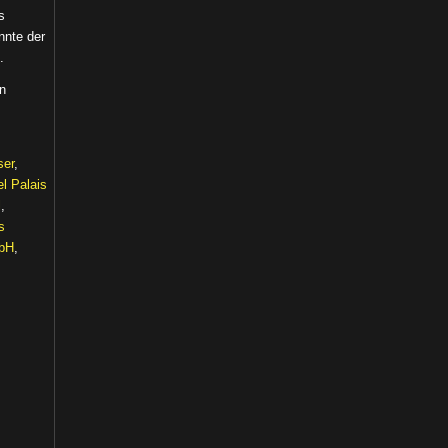
s
nnte der
.
on
ser
,
el Palais
l
,
s
mbH
,