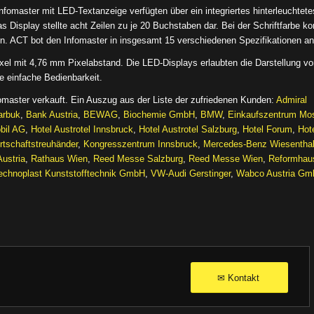
nfomaster mit LED-Textanzeige verfügten über ein integriertes hinterleuchtete
s Display stellte acht Zeilen zu je 20 Buchstaben dar. Bei der Schriftfarbe ko
n. ACT bot den Infomaster in insgesamt 15 verschiedenen Spezifikationen an
ixel mit 4,76 mm Pixelabstand. Die LED-Displays erlaubten die Darstellung v
e einfache Bedienbarkeit.
omaster verkauft. Ein Auszug aus der Liste der zufriedenen Kunden:
Admiral
arbuk
,
Bank Austria
,
BEWAG
,
Biochemie GmbH
,
BMW
,
Einkaufszentrum Mo
bil AG
,
Hotel Austrotel Innsbruck
,
Hotel Austrotel Salzburg
,
Hotel Forum
,
Hot
tschaftstreuhänder
,
Kongresszentrum Innsbruck
,
Mercedes-Benz Wiesentha
Austria
,
Rathaus Wien
,
Reed Messe Salzburg
,
Reed Messe Wien
,
Reformhau
echnoplast Kunststofftechnik GmbH
,
VW-Audi Gerstinger
,
Wabco Austria G
Kontakt
✉