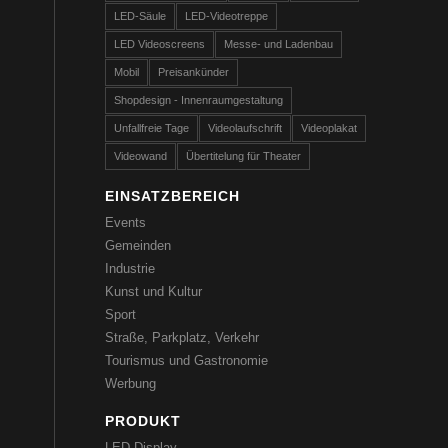
LED-Säule
LED-Videotreppe
LED Videoscreens
Messe- und Ladenbau
Mobil
Preisankünder
Shopdesign - Innenraumgestaltung
Unfallfreie Tage
Videolaufschrift
Videoplakat
Videowand
Übertitelung für Theater
EINSATZBEREICH
Events
Gemeinden
Industrie
Kunst und Kultur
Sport
Straße, Parkplatz, Verkehr
Tourismus und Gastronomie
Werbung
PRODUKT
LED-Display