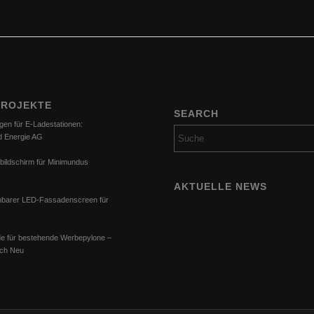
PROJEKTE
SEARCH
gen für E-Ladestationen:
d Energie AG
bildschirm für Minimundus
AKTUELLE NEWS
barer LED-Fassadenscreen für
e für bestehende Werbepylone –
ach Neu