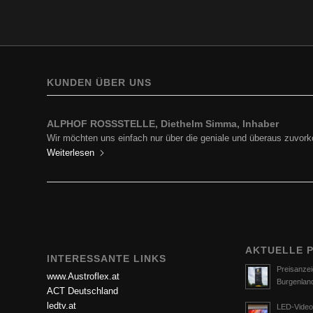
KUNDEN ÜBER UNS
ALPHOF ROSSSTELLE, Diethelm Simma, Inhaber
BP Europe SE, Zweigniederlassung BP Austria, Ing. Hartf
Wir möchten uns einfach nur über die geniale und überaus zuv
Ich darf mich in Erinnerung rufen und zu aller erst für die…
Weiterlesen
Weiterlesen
AKTUELLE 
INTERESSANTE LINKS
Preisanzei
www.Austroflex.at
Burgenlan
ACT Deutschland
ledtv.at
LED-Video