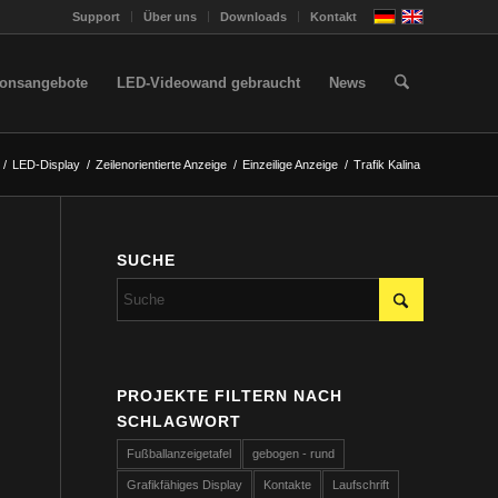
Support
Über uns
Downloads
Kontakt
ionsangebote
LED-Videowand gebraucht
News
/
LED-Display
/
Zeilenorientierte Anzeige
/
Einzeilige Anzeige
/
Trafik Kalina
SUCHE
PROJEKTE FILTERN NACH
SCHLAGWORT
Fußballanzeigetafel
gebogen - rund
Grafikfähiges Display
Kontakte
Laufschrift