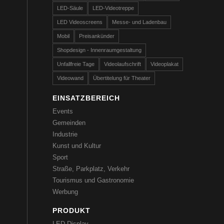
LED-Säule
LED-Videotreppe
LED Videoscreens
Messe- und Ladenbau
Mobil
Preisankünder
Shopdesign - Innenraumgestaltung
Unfallfreie Tage
Videolaufschrift
Videoplakat
Videowand
Übertitelung für Theater
EINSATZBEREICH
Events
Gemeinden
Industrie
Kunst und Kultur
Sport
Straße, Parkplatz, Verkehr
Tourismus und Gastronomie
Werbung
PRODUKT
LED-Display