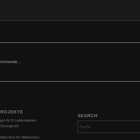
ried Cincera, GF, Prokurist
orkommende…
PROJEKTE
SEARCH
gen für E-Ladestationen:
d Energie AG
bildschirm für Minimundus