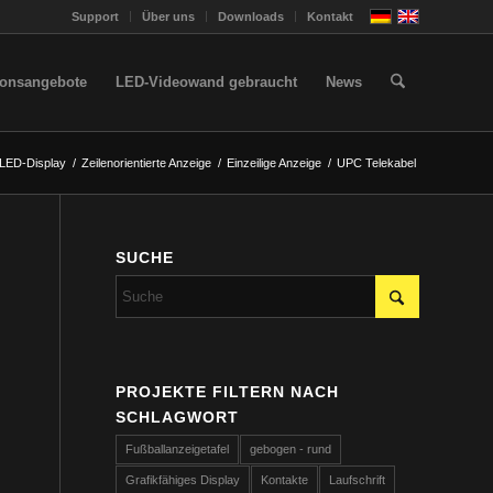
Support
Über uns
Downloads
Kontakt
ionsangebote
LED-Videowand gebraucht
News
LED-Display
/
Zeilenorientierte Anzeige
/
Einzeilige Anzeige
/
UPC Telekabel
SUCHE
PROJEKTE FILTERN NACH
SCHLAGWORT
Fußballanzeigetafel
gebogen - rund
Grafikfähiges Display
Kontakte
Laufschrift