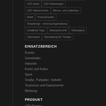
LED-Säule
LED-Videotreppe
LED Videoscreens
Messe- und Ladenbau
Mobil
Preisankünder
Shopdesign - Innenraumgestaltung
Unfallfreie Tage
Videolaufschrift
Videoplakat
Videowand
Übertitelung für Theater
EINSATZBEREICH
Events
Gemeinden
Industrie
Kunst und Kultur
Sport
Straße, Parkplatz, Verkehr
Tourismus und Gastronomie
Werbung
PRODUKT
LED-Display