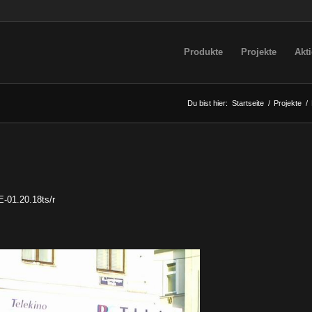
Produkte
Projekte
Akt
Du bist hier:
Startseite
/
Projekte
/
E-01.20.18ts/r