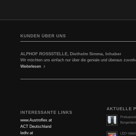
KUNDEN ÜBER UNS
ALPHOF ROSSSTELLE, Diethelm Simma, Inhaber
BP Europe SE, Zweigniederlassung BP Austria, Ing. Hartf
Wir möchten uns einfach nur über die geniale und überaus zuv
Ich darf mich in Erinnerung rufen und zu aller erst für die…
Weiterlesen
Weiterlesen
AKTUELLE 
INTERESSANTE LINKS
Preisanzei
www.Austroflex.at
Burgenlan
ACT Deutschland
ledtv.at
LED-Video