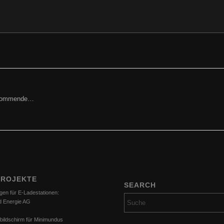
ried Cincera, GF, Prokurist
orkommende…
PROJEKTE
SEARCH
gen für E-Ladestationen:
d Energie AG
bildschirm für Minimundus