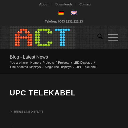
About
Downloads
Contact
Telefon: 0043 2231 222 23
Blog - Latest News
You are here:
Home
/
Projects
/
Projects
/
LED Displays
/
Line-oriented Displays
/
Single-line Displays
/
UPC Telekabel
UPC TELEKABEL
IN
SINGLE-LINE DISPLAYS
/
/