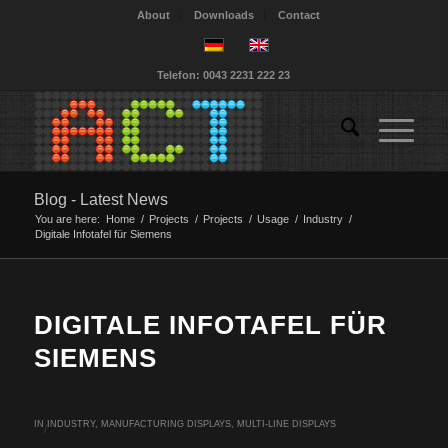
About
Downloads
Contact
Telefon: 0043 2231 222 23
Blog - Latest News
You are here:
Home
/
Projects
/
Projects
/
Usage
/
Industry
/
Digitale Infotafel für Siemens
DIGITALE INFOTAFEL FÜR
SIEMENS
IN
INDUSTRY
,
MANUFACTURING DISPLAYS
,
MULTI-LINE DISPLAYS
/