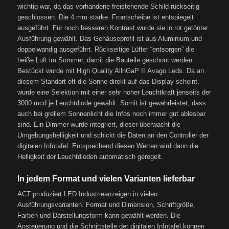
wichtig war, da das vorhandene freistehende Schild rückseitig
geschlossen. Die 4 mm starke Frontscheibe ist entspiegelt
ausgeführt. Für noch besseren Kontrast wurde sie in rot getönter
Ausführung gewählt. Das Gehäuseprofil ist aus Aluminium und
doppelwandig ausgeführt. Rückseitige Lüfter “entsorgen” die
heiße Luft im Sommer, damit die Bauteile geschont werden.
Bestückt wurde mit High Quality AllnGaP II Avago Leds. Da an
diesem Standort oft die Sonne direkt auf das Display scheint,
wurde eine Selektion mit einer sehr hoher Leuchtkraft jenseits der
3000 mcd je Leuchtdiode gewählt. Somit ist gewährleistet, dass
auch bei grellem Sonnenlicht die Infos noch immer gut ablesbar
sind. Ein Dimmer wurde integriert, dieser überwacht die
Umgebungshelligkeit und schickt die Daten an den Controller der
digitalen Infotafel. Entsprechend diesen Werten wird dann die
Helligkeit der Leuchtdioden automatisch geregelt.
In jedem Format und vielen Varianten lieferbar
ACT produziert LED Industrieanzeigen in vielen
Ausführungsvarianten. Format und Dimension, Schriftgröße,
Farben und Darstellungsform kann gewählt werden. Die
Ansteuerung und die Schnittstelle der digitalen Infotafel können