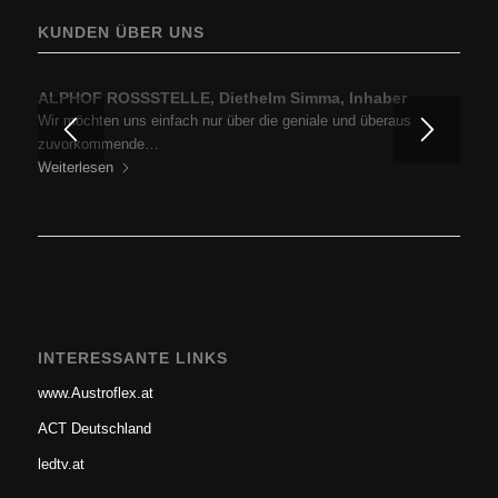
KUNDEN ÜBER UNS
ALPHOF ROSSSTELLE, Diethelm Simma, Inhaber
BP Europe SE, Zweigniederlassung BP Austria, Ing.
Hartfried Cincera, GF, Prokurist
Wir möchten uns einfach nur über die geniale und überaus
Ich darf mich in Erinnerung rufen und zu aller erst für die…
zuvorkommende…
Weiterlesen
Weiterlesen
INTERESSANTE LINKS
www.Austroflex.at
ACT Deutschland
ledtv.at