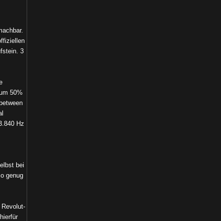
machbar.
fiziellen
fstein. 3
e
d um 50%
 between
al
 3.840 Hz
elbst bei
so genug
 Revolut-
hierfür