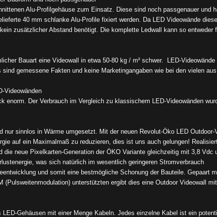
nittenen Alu-Profilgehäuse zum Einsatz. Diese sind noch passgenauer und 
lieferte 40 mm schlanke Alu-Profile fixiert werden. Da LED Videowände dies
kein zusätzlicher Abstand benötigt. Die komplette Ledwall kann so entweder f
licher Bauart eine Videowall in etwa 50-80 kg / m² schwer. LED-Videowände 
es sind gemessene Fakten und keine Marketingangaben wie bei den vielen aus
ED-Videowänden
uck enorm. Der Verbrauch im Vergleich zu klassischem LED-Videowänden wu
rd nur sinnlos in Wärme umgesetzt. Mit der neuen Revolut-Öko LED Outdoor-
rgie auf ein Maximalmaß zu reduzieren, dies ist uns auch gelungen! Realisiert
d die neue Pixelkarten-Generation der ÖKO Variante gleichzeitig mit 3,8 Vdc 
rlustenergie, was sich natürlich im wesentlich geringeren Stromverbrauch
entwicklung und somit eine bestmögliche Schonung der Bauteile. Gepaart m
 (Pulsweitenmodulation) unterstützten ergibt dies eine Outdoor Videowall mi
LED-Gehäusen mit einer Menge Kabeln. Jedes einzelne Kabel ist ein potenti