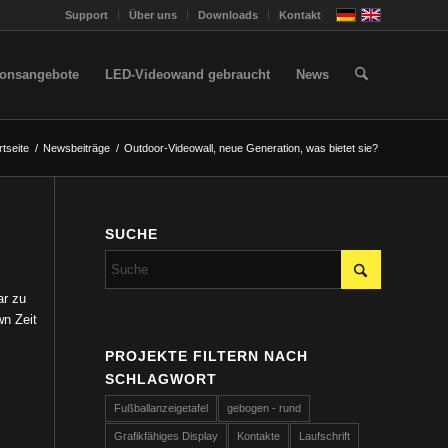
Support
Über uns
Downloads
Kontakt
ionsangebote
LED-Videowand gebraucht
News
rtseite
/
Newsbeiträge
/
Outdoor-Videowall, neue Generation, was bietet sie?
SUCHE
ar zu
wn Zeit
PROJEKTE FILTERN NACH
SCHLAGWORT
Fußballanzeigetafel
gebogen - rund
Grafikfähiges Display
Kontakte
Laufschrift