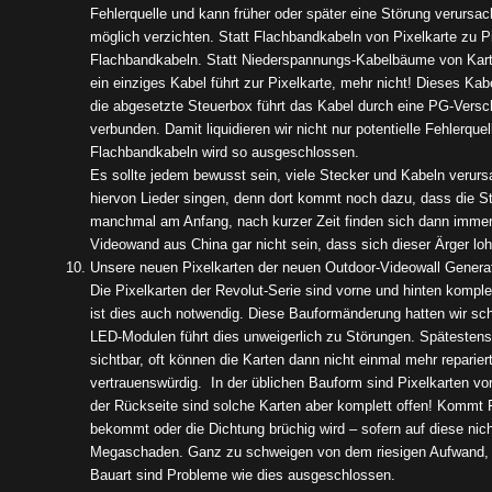
Fehlerquelle und kann früher oder später eine Störung verursac
möglich verzichten. Statt Flachbandkabeln von Pixelkarte zu P
Flachbandkabeln. Statt Niederspannungs-Kabelbäume von Karte
ein einziges Kabel führt zur Pixelkarte, mehr nicht! Dieses Kab
die abgesetzte Steuerbox führt das Kabel durch eine PG-Verschr
verbunden. Damit liquidieren wir nicht nur potentielle Fehlerque
Flachbandkabeln wird so ausgeschlossen.
Es sollte jedem bewusst sein, viele Stecker und Kabeln verurs
hiervon Lieder singen, denn dort kommt noch dazu, dass die Ste
manchmal am Anfang, nach kurzer Zeit finden sich dann immer w
Videowand aus China gar nicht sein, dass sich dieser Ärger loh
Unsere neuen Pixelkarten der neuen Outdoor-Videowall Generati
Die Pixelkarten der Revolut-Serie sind vorne und hinten kompl
ist dies auch notwendig. Diese Bauformänderung hatten wir scho
LED-Modulen führt dies unweigerlich zu Störungen. Spätestens
sichtbar, oft können die Karten dann nicht einmal mehr repari
vertrauenswürdig. In der üblichen Bauform sind Pixelkarten vor
der Rückseite sind solche Karten aber komplett offen! Kommt F
bekommt oder die Dichtung brüchig wird – sofern auf diese nic
Megaschaden. Ganz zu schweigen von dem riesigen Aufwand, di
Bauart sind Probleme wie dies ausgeschlossen.