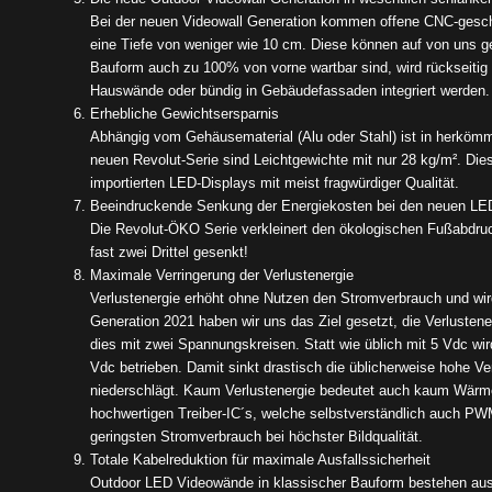
Bei der neuen Videowall Generation kommen offene CNC-gesch
eine Tiefe von weniger wie 10 cm. Diese können auf von uns ge
Bauform auch zu 100% von vorne wartbar sind, wird rückseitig 
Hauswände oder bündig in Gebäudefassaden integriert werden.
Erhebliche Gewichtsersparnis
Abhängig vom Gehäusematerial (Alu oder Stahl) ist in herkömm
neuen Revolut-Serie sind Leichtgewichte mit nur 28 kg/m². Di
importierten LED-Displays mit meist fragwürdiger Qualität.
Beeindruckende Senkung der Energiekosten bei den neuen L
Die Revolut-ÖKO Serie verkleinert den ökologischen Fußabdr
fast zwei Drittel gesenkt!
Maximale Verringerung der Verlustenergie
Verlustenergie erhöht ohne Nutzen den Stromverbrauch und wi
Generation 2021 haben wir uns das Ziel gesetzt, die Verlustene
dies mit zwei Spannungskreisen. Statt wie üblich mit 5 Vdc wir
Vdc betrieben. Damit sinkt drastisch die üblicherweise hohe Ve
niederschlägt. Kaum Verlustenergie bedeutet auch kaum Wärme
hochwertigen Treiber-IC´s, welche selbstverständlich auch PWM
geringsten Stromverbrauch bei höchster Bildqualität.
Totale Kabelreduktion für maximale Ausfallssicherheit
Outdoor LED Videowände in klassischer Bauform bestehen aus 