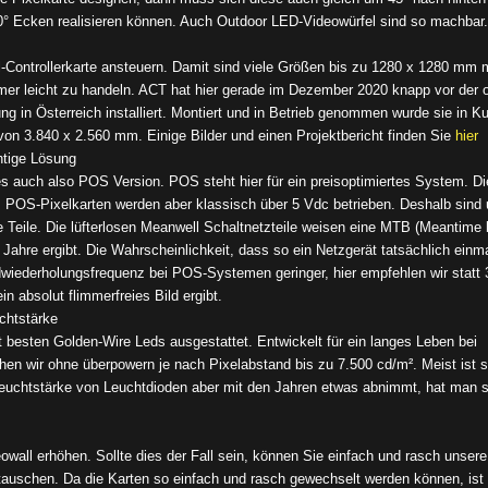
 90° Ecken realisieren können. Auch Outdoor LED-Videowürfel sind so machbar.
ul-Controllerkarte ansteuern. Damit sind viele Größen bis zu 1280 x 1280 mm 
er leicht zu handeln. ACT hat hier gerade im Dezember 2020 knapp vor der of
ng in Österreich installiert. Montiert und in Betrieb genommen wurde sie in Ku
on 3.840 x 2.560 mm. Einige Bilder und einen Projektbericht finden Sie
hier
chtige Lösung
es auch also POS Version. POS steht hier für ein preisoptimiertes System. Di
ten, POS-Pixelkarten werden aber klassisch über 5 Vdc betrieben. Deshalb sin
ve Teile. Die lüfterlosen Meanwell Schaltnetzteile weisen eine MTB (Meantime
Jahre ergibt. Die Wahrscheinlichkeit, dass so ein Netzgerät tatsächlich einm
Bildwiederholungsfrequenz bei POS-Systemen geringer, hier empfehlen wir statt
 absolut flimmerfreies Bild ergibt.
chtstärke
 besten Golden-Wire Leds ausgestattet. Entwickelt für ein langes Leben bei
en wir ohne überpowern je nach Pixelabstand bis zu 7.500 cd/m². Meist ist s
e Leuchtstärke von Leuchtdioden aber mit den Jahren etwas abnimmt, hat man 
deowall erhöhen. Sollte dies der Fall sein, können Sie einfach und rasch unsere
auschen. Da die Karten so einfach und rasch gewechselt werden können, ist 