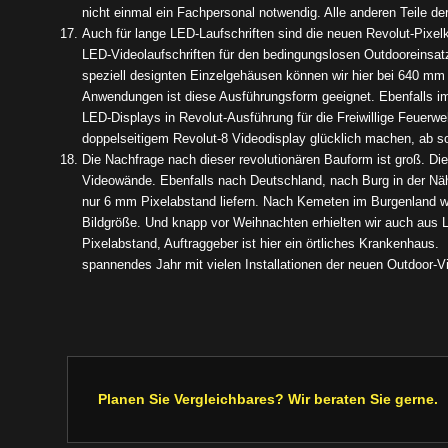
nicht einmal ein Fachpersonal notwendig. Alle anderen Teile d
Auch für lange LED-Laufschriften sind die neuen Revolut-Pixelk
LED-Videolaufschriften für den bedingungslosen Outdooreinsatz
speziell designten Einzelgehäusen können wir hier bei 640 mm 
Anwendungen ist diese Ausführungsform geeignet. Ebenfalls im 
LED-Displays in Revolut-Ausführung für die Freiwillige Feuerwe
doppelseitigem Revolut-8 Videodisplay glücklich machen, ab so
Die Nachfrage nach dieser revolutionären Bauform ist groß. Di
Videowände. Ebenfalls nach Deutschland, nach Burg in der Nä
nur 6 mm Pixelabstand liefern. Nach Kemeten im Burgenland wi
Bildgröße. Und knapp vor Weihnachten erhielten wir auch aus 
Pixelabstand, Auftraggeber ist hier ein örtliches Krankenhaus. 
spannendes Jahr mit vielen Installationen der neuen Outdoor-V
Planen Sie Vergleichbares? Wir beraten Sie gerne.