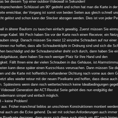
as bei diesem Typ einer outdoor-Videowall in Sekunden!
ntsprechendem Schlüssel um 90° gedreht und schon hat man die Karte in der
e erreichbar, der Vorgang ist somit von beiden Seiten aus gleich schnell un
ht gelöst und schon kann der Stecker abzogen werden. Dies ist von jeder Pe
wall in älterer Bauform zu tauschen einfach gewaltig. Zuerst müssen Sie einma
enge Kabel. Mit Pech haben Sie vor der Karte noch einen Receiver, ein Netz
rauben steigt. Danach müssen Sie meist 12 einzelne Schrauben auf nur einer 
önnen nur hoffen, dass alle Schraubenköpfe in Ordnung sind und sich die Sc
hen beschädigt und der Schraubenzieher dreht sich durch, dann haben Sie ei
dulgehäuse, dann haben Sie noch weniger Platz für Ihre Hand und den
gkeit. Fällt Ihnen eine der vielen Schrauben in das Gehäuse, ist Alarmstimm
sten kann diese später einen Kurzschluss verursachen. Dann müssen Sie di
n und die Karte mit hoffentlich vorhandener Dichtung nach vorne aus dem 
tzt alles wieder retour mit der neuen Pixelkarte und hoffen, dass diese auch
en. Spätestens wenn dann noch wettertechnisch keine Idealbedingungen gege
Videowall Generation der ACT-Revolut Serie gehört dies nun endgültig der
jedermann simpel und einfach möglich.
 – keine Problem!
aus. Früher manchmal lieblos an unschönen Konstruktionen montiert werden
chmal auch um die Ecke gehend. Da wir mit solchen Anforderungen auch immer 
eue Pixelkarte designen, dann muss sich diese auch gleich um 45° nach hinten