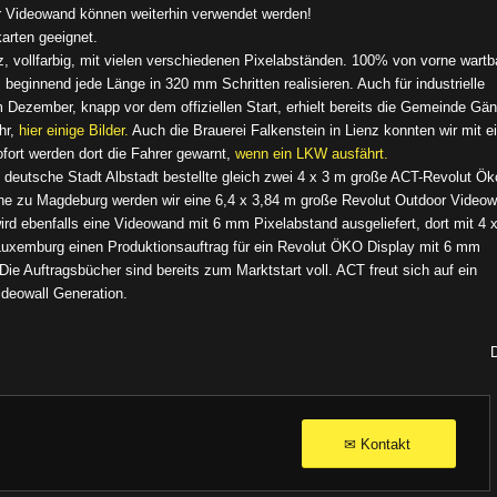
er Videowand können weiterhin verwendet werden!
arten geeignet.
, vollfarbig, mit vielen verschiedenen Pixelabständen. 100% von vorne wartba
beginnend jede Länge in 320 mm Schritten realisieren. Auch für industrielle
Dezember, knapp vor dem offiziellen Start, erhielt bereits die Gemeinde Gän
hr,
hier einige Bilder.
Auch die Brauerei Falkenstein in Lienz konnten wir mit 
fort werden dort die Fahrer gewarnt,
wenn ein LKW ausfährt.
e deutsche Stadt Albstadt bestellte gleich zwei 4 x 3 m große ACT-Revolut Ök
he zu Magdeburg werden wir eine 6,4 x 3,84 m große Revolut Outdoor Videowa
rd ebenfalls eine Videowand mit 6 mm Pixelabstand ausgeliefert, dort mit 4 
Luxemburg einen Produktionsauftrag für ein Revolut ÖKO Display mit 6 mm
Die Auftragsbücher sind bereits zum Marktstart voll. ACT freut sich auf ein
ideowall Generation.
Kontakt
✉