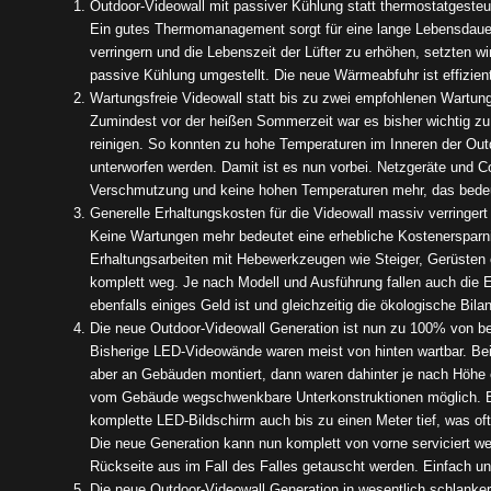
Outdoor-Videowall mit passiver Kühlung statt thermostatgesteue
Ein gutes Thermomanagement sorgt für eine lange Lebensdaue
verringern und die Lebenszeit der Lüfter zu erhöhen, setzten wi
passive Kühlung umgestellt. Die neue Wärmeabfuhr ist effizient
Wartungsfreie Videowall statt bis zu zwei empfohlenen Wartun
Zumindest vor der heißen Sommerzeit war es bisher wichtig zu ko
reinigen. So konnten zu hohe Temperaturen im Inneren der Out
unterworfen werden. Damit ist es nun vorbei. Netzgeräte und C
Verschmutzung und keine hohen Temperaturen mehr, das bedeut
Generelle Erhaltungskosten für die Videowall massiv verringert
Keine Wartungen mehr bedeutet eine erhebliche Kostenerspar
Erhaltungsarbeiten mit Hebewerkzeugen wie Steiger, Gerüsten 
komplett weg. Je nach Modell und Ausführung fallen auch die E
ebenfalls einiges Geld ist und gleichzeitig die ökologische Bila
Die neue Outdoor-Videowall Generation ist nun zu 100% von bei
Bisherige LED-Videowände waren meist von hinten wartbar. Bei 
aber an Gebäuden montiert, dann waren dahinter je nach Höhe
vom Gebäude wegschwenkbare Unterkonstruktionen möglich. Be
komplette LED-Bildschirm auch bis zu einen Meter tief, was of
Die neue Generation kann nun komplett von vorne serviciert w
Rückseite aus im Fall des Falles getauscht werden. Einfach und
Die neue Outdoor-Videowall Generation in wesentlich schlank