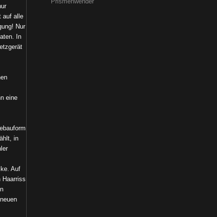
Prismenwender
nur
 auf alle
gung! Nur
aten. In
etzgerät
nen
nn eine
sebauform
hlt, in
ler
ske. Auf
 Haarriss
en
 neuen