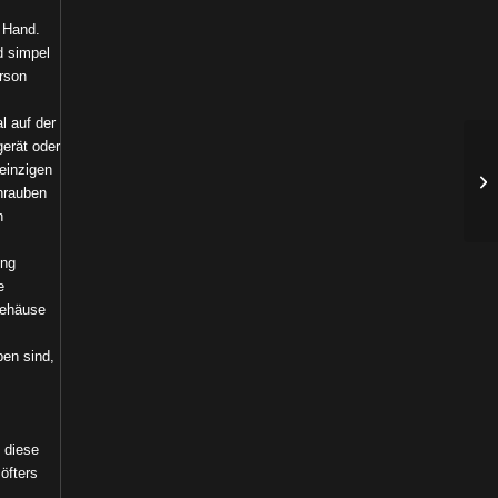
 Hand.
d simpel
rson
l auf der
gerät oder
Vi
einzigen
Pi
hrauben
n
ung
e
Gehäuse
ben sind,
 diese
öfters