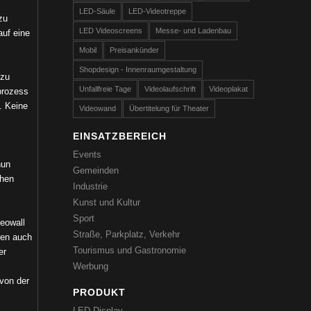
LED-Säule
LED-Videotreppe
zu
LED Videoscreens
Messe- und Ladenbau
auf eine
Mobil
Preisankünder
Shopdesign - Innenraumgestaltung
 zu
Unfallfreie Tage
Videolaufschrift
Videoplakat
prozess
. Keine
Videowand
Übertitelung für Theater
EINSATZBEREICH
Events
nun
Gemeinden
ehen
Industrie
Kunst und Kultur
Sport
deowall
Straße, Parkplatz, Verkehr
ren auch
Tourismus und Gastronomie
er
Werbung
von der
PRODUKT
LED-Display