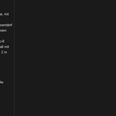
r, mit
serndorf
einem
o-8
ll mit
x 2 m
Die