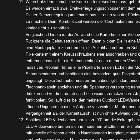
Wenn trotzdem einmal eine Karte entfernt werden muss, geht d
Es werden einfach zwei Drehverriegelungsschlösser mit dem e
Dieser Drehverriegelungsmechanismus ist auch von der Rückseit
zu machen. Beim Kombi-Kabel werden die 4 Schrauben nur leic
kinderleicht zu schaffen.
Vergleichend hierzu ist der Aufwand eine Karte bei einer Video
Rückseite die Gehäusetüren öffnen. Dann blicken Sie in eine M
eine Montageplatte zu entfernen, die Anzahl an entfernten Sch
Pixelkarte mit einem Kreuzschraubenzieher abschrauben und k
entfernen lassen. Ist ein Schraubenkopf nach mehreren Versuc
massives Problem. Ist es eine Pixelkarte an den Ecken der Mo
Schraubendreher und benötigen eine besonders gute Fingerferti
angesagt. Diese Schraube müssen Sie unbedingt finden, anson
Flachbandkabeln abziehen und die Spannungsversorgung trenne
drücken und verdreht durch das Loch wieder zurückziehen. Ab je
funktioniert. So läuft dies bei den meisten Outdoor LED-Wänd
können Ungeübte an dieser Aufgabe verzweifeln. Mit der neuen 
Vergangenheit an, der Kartentausch ist nun ohne Aufwand von 
Spaltlose LED-Videoflächen um bis zu 90° um die Ecke gehend
LED-Videowände breiten sich in modernen Städten immer mehr 
mittlerweile oft schon direkt in Hausfassaden integriert, man
konfrontiert werden, war klar, wenn wir schon eine komplett n