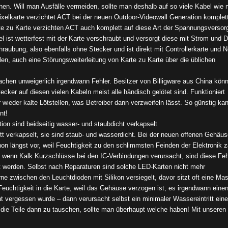
hen. Will man Ausfälle vermeiden, sollte man deshalb auf so viele Kabel wie 
ixelkarte verzichtet ACT bei der neuen Outdoor-Videowall Generation komplett
 zu Karte verzichten ACT auch komplett auf diese Art der Spannungsversor
el ist wetterfest mit der Karte verschraubt und versorgt diese mit Strom und D
aubung, also ebenfalls ohne Stecker und ist direkt mit Controllerkarte und N
llen, auch eine Störungsweiterleitung von Karte zu Karte über die üblichen
achen unweigerlich irgendwann Fehler. Besitzer von Billigware aus China kön
cker auf diesen vielen Kabeln meist alle händisch gelötet sind. Funktioniert
ieder kalte Lötstellen, was Betreiber dann verzweifeln lässt. So günstig ka
nt!
on sind beidseitig wasser- und staubdicht verkapselt
ett verkapselt, sie sind staub- und wasserdicht. Bei der neuen offenen Gehäu
n längst vor, weil Feuchtigkeit zu den schlimmsten Feinden der Elektronik zä
 wenn Kalk Kurzschlüsse bei den IC-Verbindungen verursacht, sind diese Feh
ert werden. Selbst nach Reparaturen sind solche LED-Karten nicht mehr
ne zwischen den Leuchtdioden mit Silikon versiegelt, davor sitzt oft eine Ma
euchtigkeit in die Karte, weil das Gehäuse verzogen ist, es irgendwann einen
ht vergessen wurde – dann verursacht selbst ein minimaler Wassereintritt ein
e Teile dann zu tauschen, sollte man überhaupt welche haben! Mit unseren