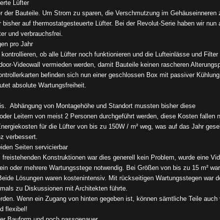
rte Lüfter
r der Bauteile. Um Strom zu sparen, die Verschmutzung im Gehäuseinneren 
r bisher auf thermostatgesteuerte Lüfter. Bei der Revolut-Serie haben wir nun 
er und verbrauchsfrei.
gen pro Jahr
ntrollieren, ob alle Lüfter noch funktionieren und die Lufteinlässe und Filter
door-Videowall vermieden werden, damit Bauteile keinen rascheren Alterungs
ontrollerkarten befinden sich nun einer geschlossen Box mit passiver Kühlung
et absolute Wartungsfreiheit.
nis. Abhängung von Montagehöhe und Standort mussten bisher diese
oder Leitern von meist 2 Personen durchgeführt werden, diese Kosten fallen 
nergiekosten für die Lüfter von bis zu 150W / m² weg, was auf das Jahr ges
nz verbessert.
den Seiten servicierbar
freistehenden Konstruktionen war dies generell kein Problem, wurde eine Vi
 ein oder mehrere Wartungsstege notwendig. Bei Größen von bis zu 15 m² wa
ide Lösungen waren kostenintensiv. Mit rückseitigen Wartungsstegen war d
tmals zu Diskussionen mit Architekten führte.
erden. Wenn ein Zugang von hinten gegeben ist, können sämtliche Teile auch 
 flexibel!
erer Bauform und noch passgenauer