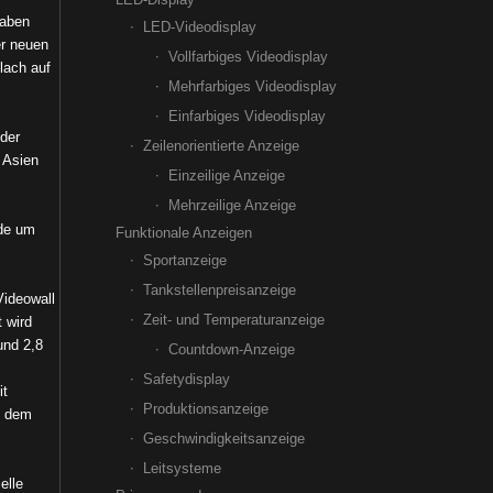
haben
LED-Videodisplay
er neuen
Vollfarbiges Videodisplay
lach auf
Mehrfarbiges Videodisplay
Einfarbiges Videodisplay
der
Zeilenorientierte Anzeige
 Asien
Einzeilige Anzeige
Mehrzeilige Anzeige
rde um
Funktionale Anzeigen
Sportanzeige
Tankstellenpreisanzeige
Videowall
Zeit- und Temperaturanzeige
 wird
und 2,8
Countdown-Anzeige
Safetydisplay
it
Produktionsanzeige
t dem
Geschwindigkeitsanzeige
Leitsysteme
elle