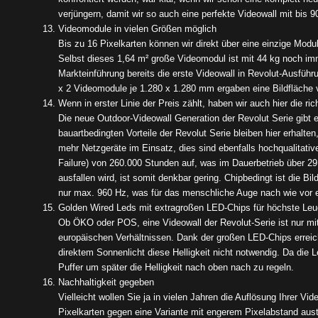
verjüngern, damit wir so auch eine perfekte Videowall mit bis
Videomodule in vielen Größen möglich
Bis zu 16 Pixelkarten können wir direkt über eine einzige Mod
Selbst dieses 1,64 m² große Videomodul ist mit 44 kg noch imm
Markteinführung bereits die erste Videowall in Revolut-Ausführu
x 2 Videomodule je 1.280 x 1.280 mm ergaben eine Bildfläche v
Wenn in erster Linie der Preis zählt, haben wir auch hier die ri
Die neue Outdoor-Videowall Generation der Revolut Serie gibt 
bauartbedingten Vorteile der Revolut Serie bleiben hier erhal
mehr Netzgeräte im Einsatz, dies sind ebenfalls hochqualitati
Failure) von 260.000 Stunden auf, was im Dauerbetrieb über 29 
ausfallen wird, ist somit denkbar gering. Chipbedingt ist die 
nur max. 960 Hz, was für das menschliche Auge nach wie vor ein
Golden Wired Leds mit extragroßen LED-Chips für höchste Leu
Ob ÖKO oder POS, eine Videowall der Revolut-Serie ist nur mit
europäischen Verhältnissen. Dank der großen LED-Chips erreich
direktem Sonnenlicht diese Helligkeit nicht notwendig. Da di
Puffer um später die Helligkeit nach oben nach zu regeln.
Nachhaltigkeit gegeben
Vielleicht wollen Sie ja in vielen Jahren die Auflösung Ihrer Vi
Pixelkarten gegen eine Variante mit engerem Pixelabstand aust