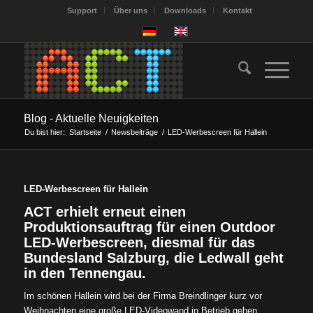
Support
Über uns
Downloads
Kontakt
Blog - Aktuelle Neuigkeiten
Du bist hier:
Startseite
/
Newsbeiträge
/
LED-Werbescreen für Hallein
LED-Werbescreen für Hallein
ACT erhielt erneut einen
Produktionsauftrag für einen Outdoor
LED-Werbescreen, diesmal für das
Bundesland Salzburg, die Ledwall geht
in den Tennengau.
Im schönen Hallein wird bei der Firma Breindlinger kurz vor
Weihnachten eine große LED-Videowand in Betrieb gehen.