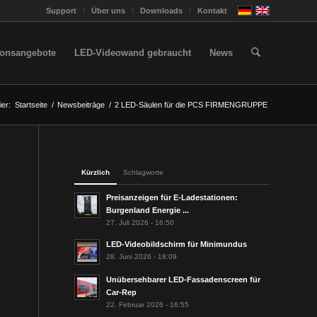
Support
Über uns
Downloads
Kontakt
ionsangebote
LED-Videowand gebraucht
News
ier:
Startseite
/
Newsbeiträge
/
2 LED-Säulen für die PCS FIRMENGRUPPE
Kürzlich
Schlagworte
Preisanzeigen für E-Ladestationen:
Burgenland Energie ...
27. Juli 2026 - 16:50
LED-Videobildschirm für Minimundus
28. Juni 2026 - 18:09
Unübersehbarer LED-Fassadenscreen für
Car-Rep
22. Februar 2026 - 16:55