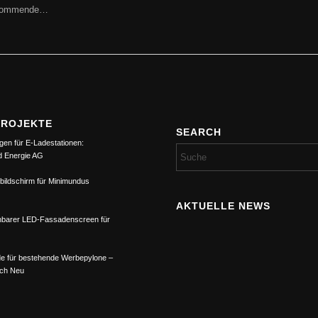
orkommende…
PROJEKTE
SEARCH
gen für E-Ladestationen:
d Energie AG
bildschirm für Minimundus
AKTUELLE NEWS
barer LED-Fassadenscreen für
e für bestehende Werbepylone –
ach Neu