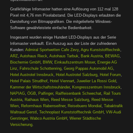
Grafikfähige Infomaster hatten eine Auflösung von 112 mal 128
Pixel mit 4,76 mm Pixelabstand. Die LED-Displays erlaubten die
Darstellung von Bitmapgrafiken. Die mitgelieferte Windows-
Software gewährleistete einfache Bedienbarkeit.
Insgesamt wurden einige Hundert LED-Displays aus der Serie
Infomaster verkauft. Ein Auszug aus der Liste der zufriedenen
Kunden:
Admiral Sportwetten Cafe Zevy
,
Agru Kunststofftechnik
,
ARZ
,
Autohaus Rieck
,
Autohaus Tarbuk
,
Bank Austria
,
BEWAG
,
Biochemie GmbH
,
BMW
,
Einkaufszentrum Moser
,
Energie AG
Linz
,
Fahrschule Schottenring
,
Georg Pappas Automobil AG
,
Hotel Austrotel Innsbruck
,
Hotel Austrotel Salzburg
,
Hotel Forum
,
Hotel Palais Strudlhof
,
Hotel Viennart
,
Juwelier La Rossi Gold
,
Kammer der Wirtschaftstreuhänder
,
Kongresszentrum Innsbruck
,
NAPIAG
,
ÖGB
,
Palfinger
,
Raiffeisenbank Schwechat
,
Rail Tours
Austria
,
Rathaus Wien
,
Reed Messe Salzburg
,
Reed Messe
Wien
,
Reformhaus Rabenseifner
,
Reisebuero Mondial
,
Tabaktrafik
Waltraud Gerstl
,
Technoplast Kunststofftechnik GmbH
,
VW-Audi
Gerstinger
,
Wabco Austria GmbH
,
Wiener Städtische
Versicherung
.