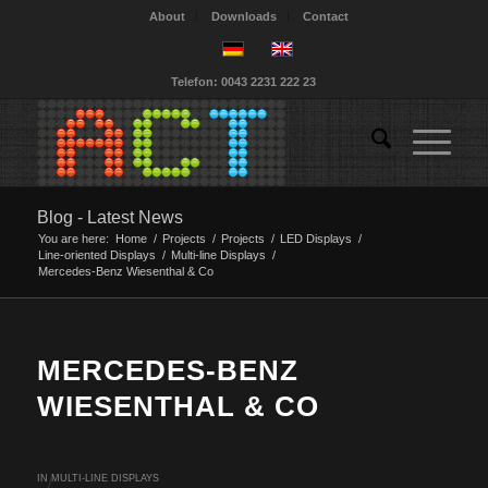
About
Downloads
Contact
Telefon: 0043 2231 222 23
Blog - Latest News
You are here:
Home
/
Projects
/
Projects
/
LED Displays
/
Line-oriented Displays
/
Multi-line Displays
/
Mercedes-Benz Wiesenthal & Co
MERCEDES-BENZ
WIESENTHAL & CO
IN
MULTI-LINE DISPLAYS
/