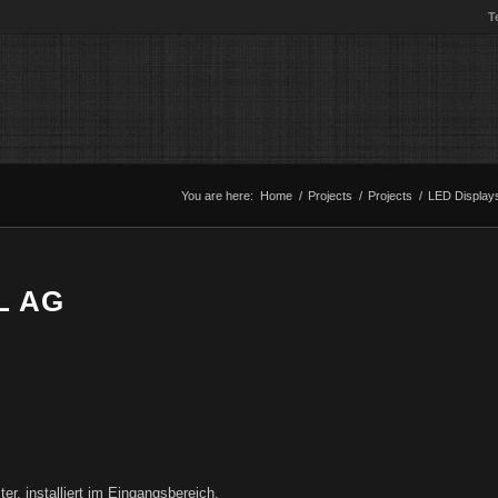
T
You are here:
Home
/
Projects
/
Projects
/
LED Display
L AG
r, installiert im Eingangsbereich.