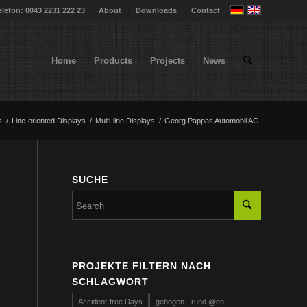
elefon: 0043 2231 222 23
About
Downloads
Contact
Home
Products
Projects
News
s
/
Line-oriented Displays
/
Multi-line Displays
/
Georg Pappas Automobil AG
SUCHE
PROJEKTE FILTERN NACH
SCHLAGWORT
Accident-free Days
gebogen - rund @en