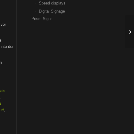
Speed displays
Digital Signage
Prism Signs
 vor
s
nnte der
.
on
lais
l
,
s
mbH
,