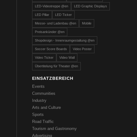
LED-Videotreppe @en
LED Graphic Displays
LED Pillar
LED Ticker
Messe- und Ladenbau @en
Mobile
Preisankünder @en
Shopdesign - Innenraumgestaltung @en
Soccer Score Boards
Video Poster
Video Ticker
Video Wall
Übertitelung für Theater @en
EINSATZBEREICH
Events
Communities
Industry
Arts and Culture
Sports
Road Traffic
Tourism and Gastronomy
Advertising