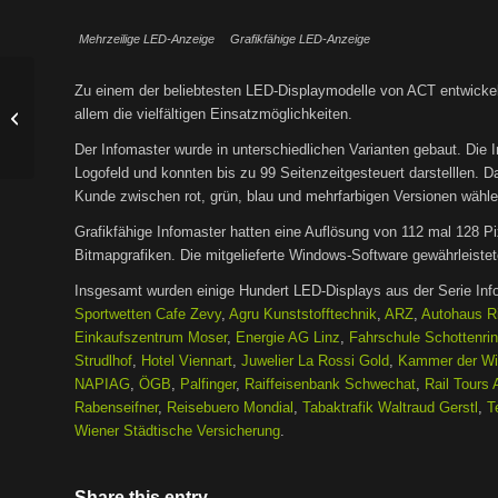
Mehrzeilige LED-Anzeige
Grafikfähige LED-Anzeige
Zu einem der beliebtesten LED-Displaymodelle von ACT entwicke
Mercedes-Benz
allem die vielfältigen Einsatzmöglichkeiten.
Wiesenthal & Co
Der Infomaster wurde in unterschiedlichen Varianten gebaut. Die I
Logofeld und konnten bis zu 99 Seitenzeitgesteuert darstelllen. Da
Kunde zwischen rot, grün, blau und mehrfarbigen Versionen wähle
Grafikfähige Infomaster hatten eine Auflösung von 112 mal 128 P
Bitmapgrafiken. Die mitgelieferte Windows-Software gewährleistet
Insgesamt wurden einige Hundert LED-Displays aus der Serie Inf
Sportwetten Cafe Zevy
,
Agru Kunststofftechnik
,
ARZ
,
Autohaus R
Einkaufszentrum Moser
,
Energie AG Linz
,
Fahrschule Schottenri
Strudlhof
,
Hotel Viennart
,
Juwelier La Rossi Gold
,
Kammer der Wir
NAPIAG
,
ÖGB
,
Palfinger
,
Raiffeisenbank Schwechat
,
Rail Tours 
Rabenseifner
,
Reisebuero Mondial
,
Tabaktrafik Waltraud Gerstl
,
T
Wiener Städtische Versicherung
.
Share this entry