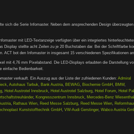
lte sich die Serie Infomaster. Neben dem ansprechenden Design überzeugten
nfomaster mit LED-Textanzeige verfügten über ein integriertes hinterleuchtete
s Display stellte acht Zeilen zu je 20 Buchstaben dar. Bei der Schriftfarbe ko
n. ACT bot den Infomaster in insgesamt 15 verschiedenen Spezifikationen an
ixel mit 4,76 mm Pixelabstand. Die LED-Displays erlaubten die Darstellung v
e einfache Bedienbarkeit.
omaster verkauft. Ein Auszug aus der Liste der zufriedenen Kunden:
Admiral
ieck
,
Autohaus Tarbuk
,
Bank Austria
,
BEWAG
,
Biochemie GmbH
,
BMW
,
ng
,
Hotel Austrotel Innsbruck
,
Hotel Austrotel Salzburg
,
Hotel Forum
,
Hotel Pa
tschaftstreuhänder
,
Kongresszentrum Innsbruck
,
Mercedes-Benz Wiesentha
Austria
,
Rathaus Wien
,
Reed Messe Salzburg
,
Reed Messe Wien
,
Reformhau
echnoplast Kunststofftechnik GmbH
,
VW-Audi Gerstinger
,
Wabco Austria G