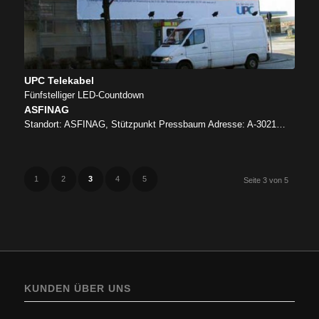
UPC Telekabel
Fünfstelliger LED-Countdown
ASFINAG
Standort: ASFINAG, Stützpunkt Pressbaum Adresse: A-3021…
1
2
3
4
5
Seite 3 von 5
KUNDEN ÜBER UNS