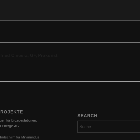
ried Cincera, GF, Prokurist
orkommende…
PROJEKTE
SEARCH
gen für E-Ladestationen:
d Energie AG
bildschirm für Minimundus