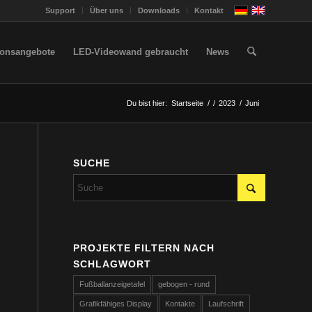
Support
Über uns
Downloads
Kontakt
ionsangebote
LED-Videowand gebraucht
News
Du bist hier:
Startseite
/
/
2023
/
Juni
SUCHE
PROJEKTE FILTERN NACH
SCHLAGWORT
Fußballanzeigetafel
gebogen - rund
Grafikfähiges Display
Kontakte
Laufschrift