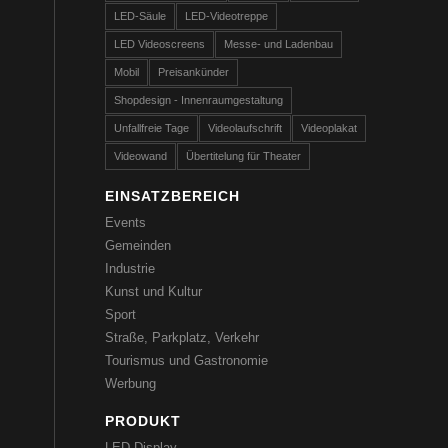
LED-Säule
LED-Videotreppe
LED Videoscreens
Messe- und Ladenbau
Mobil
Preisankünder
Shopdesign - Innenraumgestaltung
Unfallfreie Tage
Videolaufschrift
Videoplakat
Videowand
Übertitelung für Theater
EINSATZBEREICH
Events
Gemeinden
Industrie
Kunst und Kultur
Sport
Straße, Parkplatz, Verkehr
Tourismus und Gastronomie
Werbung
PRODUKT
LED-Display