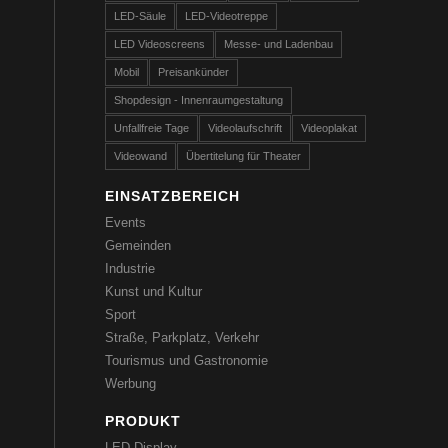
LED-Säule
LED-Videotreppe
LED Videoscreens
Messe- und Ladenbau
Mobil
Preisankünder
Shopdesign - Innenraumgestaltung
Unfallfreie Tage
Videolaufschrift
Videoplakat
Videowand
Übertitelung für Theater
EINSATZBEREICH
Events
Gemeinden
Industrie
Kunst und Kultur
Sport
Straße, Parkplatz, Verkehr
Tourismus und Gastronomie
Werbung
PRODUKT
LED-Display