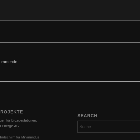
orkommende…
PROJEKTE
SEARCH
gen für E-Ladestationen:
d Energie AG
bildschirm für Minimundus