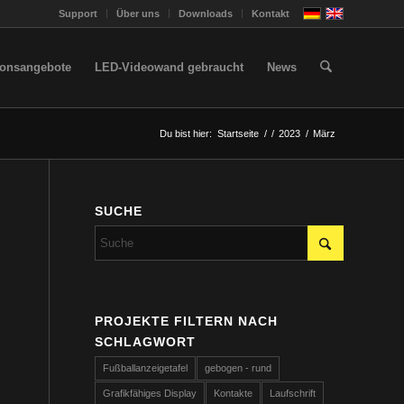
Support
Über uns
Downloads
Kontakt
ionsangebote
LED-Videowand gebraucht
News
Du bist hier:
Startseite
/
/
2023
/
März
SUCHE
PROJEKTE FILTERN NACH
SCHLAGWORT
Fußballanzeigetafel
gebogen - rund
Grafikfähiges Display
Kontakte
Laufschrift