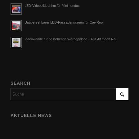
LED-Videobildschirm für Minimundus
Unübersehbarer LED-Fassadenscreen für Car-Rep
Videowände für bestehende Werbepylone – Aus Alt mach Neu
SEARCH
AKTUELLE NEWS