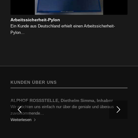
Arbeitssicherheit-Pylon
Ein Kunde aus Deutschland erhielt einen Arbeitssicherheit-
Pylon…
KUNDEN ÜBER UNS
ALPHOF ROSSSTELLE, Diethelm Simma, Inhaber
BP Europe SE, Zweigniederlassung BP Austria, Ing.
Hartfried Cincera, GF, Prokurist
Wir möchten uns einfach nur über die geniale und überaus
Ich darf mich in Erinnerung rufen und zu aller erst für die…
zuvorkommende…
Weiterlesen
Weiterlesen