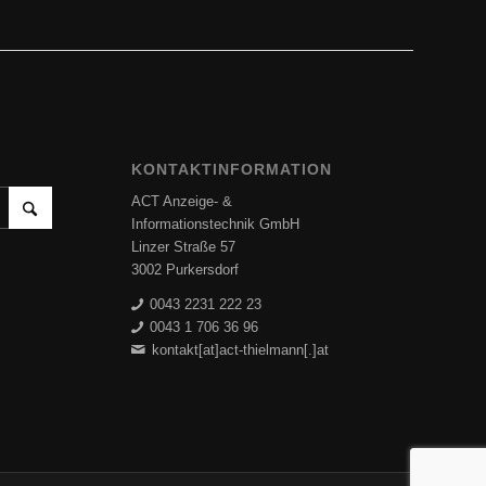
KONTAKTINFORMATION
ACT Anzeige- &
Informationstechnik GmbH
Linzer Straße 57
3002 Purkersdorf
0043 2231 222 23
0043 1 706 36 96
kontakt[at]act-thielmann[.]at