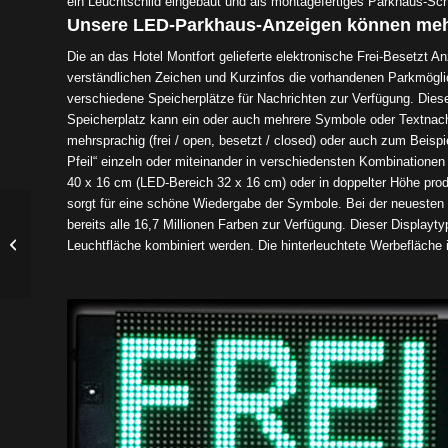
ein Leuchtschild eingebaut und als montagefertiges Parkhaus-Schil
Unsere LED-Parkhaus-Anzeigen können me
Die an das Hotel Montfort gelieferte elektronische Frei-Besetzt A
verständlichen Zeichen und Kurzinfos die vorhandenen Parkmögl
verschiedene Speicherplätze für Nachrichten zur Verfügung. Dies
Speicherplatz kann ein oder auch mehrere Symbole oder Textnachr
mehrsprachig (frei / open, besetzt / closed) oder auch zum Beispi
Pfeil“ einzeln oder miteinander in verschiedensten Kombinationen
40 x 16 cm (LED-Bereich 32 x 16 cm) oder in doppelter Höhe produ
sorgt für eine schöne Wiedergabe der Symbole. Bei der neuesten 
bereits alle 16,7 Millionen Farben zur Verfügung. Dieser Displayty
Unfall-Anzeigedisplay
Leuchtfläche kombiniert werden. Die hinterleuchtete Werbefläche i
für IMI-Hydronic