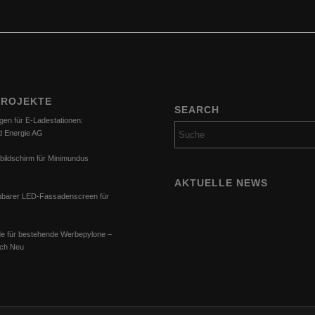
PROJEKTE
SEARCH
gen für E-Ladestationen:
d Energie AG
bildschirm für Minimundus
AKTUELLE NEWS
barer LED-Fassadenscreen für
e für bestehende Werbepylone –
ach Neu