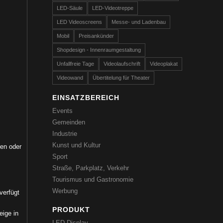
LED-Säule
LED-Videotreppe
LED Videoscreens
Messe- und Ladenbau
Mobil
Preisankünder
Shopdesign - Innenraumgestaltung
Unfallfreie Tage
Videolaufschrift
Videoplakat
Videowand
Übertitelung für Theater
EINSATZBEREICH
Events
Gemeinden
Industrie
Kunst und Kultur
ren oder
Sport
Straße, Parkplatz, Verkehr
Tourismus und Gastronomie
Werbung
verfügt
PRODUKT
eige in
LED-Display