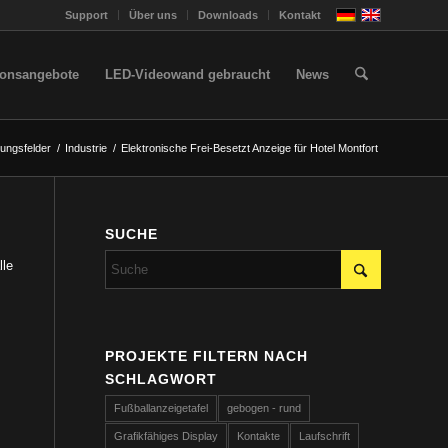
Support
Über uns
Downloads
Kontakt
ionsangebote
LED-Videowand gebraucht
News
ungsfelder
/
Industrie
/
Elektronische Frei-Besetzt Anzeige für Hotel Montfort
SUCHE
lle
PROJEKTE FILTERN NACH
SCHLAGWORT
Fußballanzeigetafel
gebogen - rund
Grafikfähiges Display
Kontakte
Laufschrift