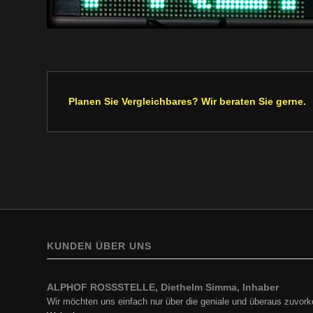
Planen Sie Vergleichbares? Wir beraten Sie gerne.
KUNDEN ÜBER UNS
ALPHOF ROSSSTELLE, Diethelm Simma, Inhaber
BP Europe SE, Zweigniederlassung BP Austria, Ing. Hartf
Wir möchten uns einfach nur über die geniale und überaus zuv
Ich darf mich in Erinnerung rufen und zu aller erst für die…