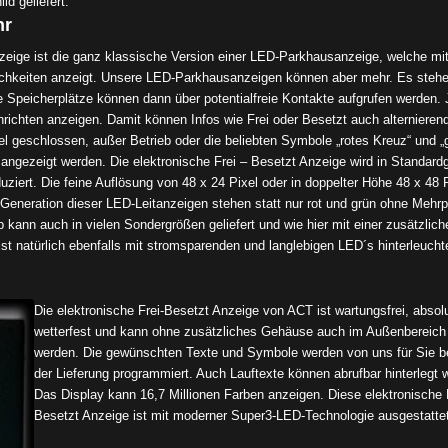
d geliefert.
hr
nzeige ist die ganz klassische Version einer LED-Parkhausanzeige, welche mit
ichkeiten anzeigt. Unsere LED-Parkhausanzeigen können aber mehr. Es steh
e Speicherplätze können dann über potentialfreie Kontakte aufgrufen werden. 
ichten anzeigen. Damit können Infos wie Frei oder Besetzt auch alternieren
el geschlossen, außer Betrieb oder die beliebten Symbole „rotes Kreuz“ und „
 angezeigt werden. Die elektronische Frei – Besetzt Anzeige wird in Standard
ziert. Die feine Auflösung von 48 x 24 Pixel oder in doppelter Höhe 48 x 48 
Generation dieser LED-Leitanzeigen stehen statt nur rot und grün ohne Mehrp
p kann auch in vielen Sondergrößen geliefert und wie hier mit einer zusätzlich
st natürlich ebenfalls mit stromsparenden und langlebigen LED´s hinterleucht
Die elektronische Frei-Besetzt Anzeige von ACT ist wartungsfrei, absol
wetterfest und kann ohne zusätzliches Gehäuse auch im Außenbereich 
werden. Die gewünschten Texte und Symbole werden von uns für Sie be
der Lieferung programmiert. Auch Lauftexte können abrufbar hinterlegt 
Das Display kann 16,7 Millionen Farben anzeigen. Diese elektronische 
Besetzt Anzeige ist mit moderner Super3-LED-Technologie ausgestatte