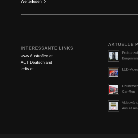
Weiterlesen
Weiterlesen
AKTUELLE 
INTERESSANTE LINKS
Preisanzei
www.Austroflex.at
Burgenlan
ACT Deutschland
ledtv.at
LED-Video
Unüberseh
Car-Rep
Videowänd
Aus Alt m