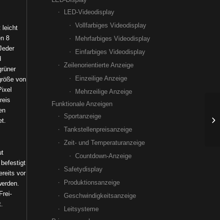
LED-Videodisplay
Vollfarbiges Videodisplay
 leicht
en 8
Mehrfarbiges Videodisplay
Jeder
Einfarbiges Videodisplay
d
Zeilenorientierte Anzeige
grüner
Einzeilige Anzeige
größe von
Pixel
Mehrzeilige Anzeige
reis
Funktionale Anzeigen
en
Sportanzeige
et.
Tankstellenpreisanzeige
Zeit- und Temperaturanzeige
ut
Countdown-Anzeige
befestigt
Safetydisplay
reits vor
Produktionsanzeige
werden.
Frei-
Geschwindigkeitsanzeige
t.
Leitsysteme