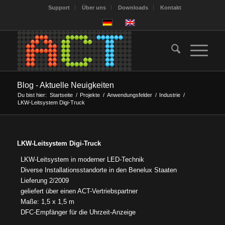
Support
Über uns
Downloads
Kontakt
Blog - Aktuelle Neuigkeiten
Du bist hier:
Startseite
/
Projekte
/
Anwendungsfelder
/
Industrie
/
LKW-Leitsystem Digi-Truck
LKW-Leitsystem Digi-Truck
LKW-Leitsystem in moderner LED-Technik
Diverse Installationsstandorte in den Benelux Staaten
Lieferung 2/2009
geliefert über einen ACT-Vertriebspartner
Maße: 1,5 x 1,5 m
DFC-Empfänger für die Uhrzeit-Anzeige