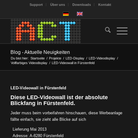
Support
Über uns
Downloads
Kontakt
Blog - Aktuelle Neuigkeiten
Du bist hier:
Startseite
/
Projekte
/
LED-Display
/
LED-Videodisplay
/
Vollfarbiges Videodisplay
/
LED-Videowall in Fürstenfeld
LED-Videowall in Fürstenfeld
Diese LED-Videowall ist der absolute
Blickfang in Fürstenfeld.
Jeder muss beim vorbeifahren hinschauen, diese Werbeanlage
fällte einfach, sie zieht alle Blicke auf sich
Lieferung Mai 2013
Adresse: A-8280 Fürstenfeld