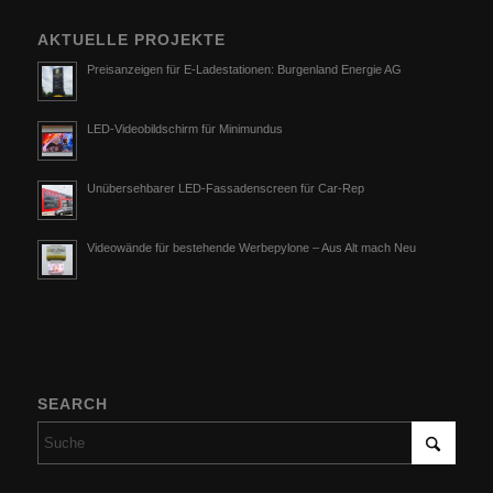
AKTUELLE PROJEKTE
Preisanzeigen für E-Ladestationen: Burgenland Energie AG
LED-Videobildschirm für Minimundus
Unübersehbarer LED-Fassadenscreen für Car-Rep
Videowände für bestehende Werbepylone – Aus Alt mach Neu
SEARCH