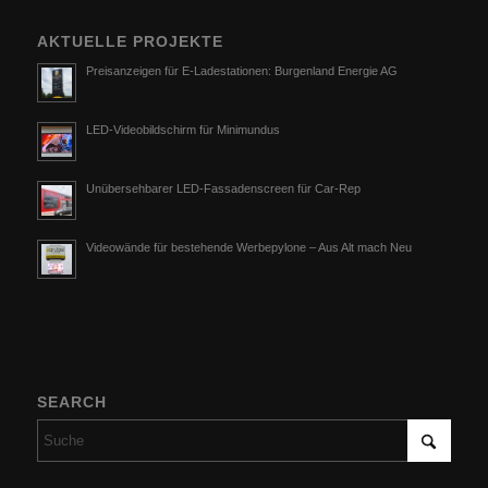
AKTUELLE PROJEKTE
Preisanzeigen für E-Ladestationen: Burgenland Energie AG
LED-Videobildschirm für Minimundus
Unübersehbarer LED-Fassadenscreen für Car-Rep
Videowände für bestehende Werbepylone – Aus Alt mach Neu
SEARCH