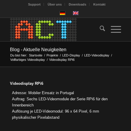
Support
Über uns
Downloads
Kontakt
Blog - Aktuelle Neuigkeiten
Du bist hier:
Startseite
/
Projekte
/
LED-Display
/
LED-Videodisplay
/
Vollfarbiges Videodisplay
/
Videodisplay RPi6
Videodisplay RPi6
Adresse: Mobiler Einsatz in Portugal
Auftrag: Sechs LED-Videomodule der Serie RPi6 für den
Innenbereich
Auflösung je LED-Videomodul: 96 x 64 Pixel, 6 mm
physikalischer Pixelabstand