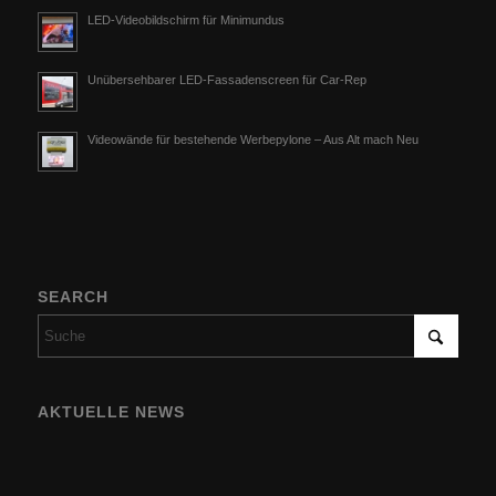
LED-Videobildschirm für Minimundus
Unübersehbarer LED-Fassadenscreen für Car-Rep
Videowände für bestehende Werbepylone – Aus Alt mach Neu
SEARCH
AKTUELLE NEWS