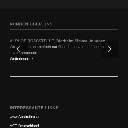
KUNDEN ÜBER UNS
ALPHOF ROSSSTELLE, Diethelm Simma, Inhaber
BP Europe SE, Zweigniederlassung BP Austria, Ing.
Hartfried Cincera, GF, Prokurist
Wir möchten uns einfach nur über die geniale und überaus
Ich darf mich in Erinnerung rufen und zu aller erst für die…
zuvorkommende…
Weiterlesen
Weiterlesen
INTERESSANTE LINKS
www.Austroflex.at
ACT Deutschland