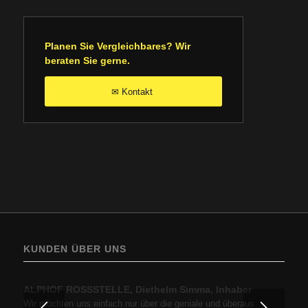
Planen Sie Vergleichbares? Wir
beraten Sie gerne.
Kontakt
✉
KUNDEN ÜBER UNS
ALPHOF ROSSSTELLE, Diethelm Simma, Inhaber
BP Europe SE, Zweigniederlassung BP Austria, Ing.
Hartfried Cincera, GF, Prokurist
Wir möchten uns einfach nur über die geniale und überaus