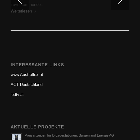
Ich darf mich in Erinnerung rufen und zu aller erst für die…
zuvorkommende…
Weiterlesen
Weiterlesen
INTERESSANTE LINKS
www.Austroflex.at
ACT Deutschland
ledtv.at
AKTUELLE PROJEKTE
Preisanzeigen für E-Ladestationen: Burgenland Energie AG