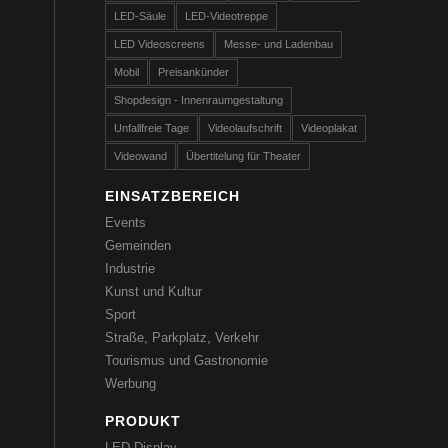
LED-Säule
LED-Videotreppe
LED Videoscreens
Messe- und Ladenbau
Mobil
Preisankünder
Shopdesign - Innenraumgestaltung
Unfallfreie Tage
Videolaufschrift
Videoplakat
Videowand
Übertitelung für Theater
EINSATZBEREICH
Events
Gemeinden
Industrie
Kunst und Kultur
Sport
Straße, Parkplatz, Verkehr
Tourismus und Gastronomie
Werbung
PRODUKT
LED-Display