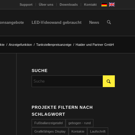
Support
Über uns
Downloads
Kontakt
ionsangebote
LED-Videowand gebraucht
News
kte
/
Anzeigefunktion
/
Tankstellenpreisanzeige
/
Haider und Partner GmbH
SUCHE
PROJEKTE FILTERN NACH
SCHLAGWORT
Fußballanzeigetafel
gebogen - rund
Grafikfähiges Display
Kontakte
Laufschrift