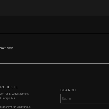
orkommende…
PROJEKTE
SEARCH
gen für E-Ladestationen:
d Energie AG
bildschirm für Minimundus