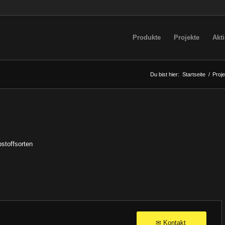
Produkte
Projekte
Akt
Du bist hier:
Startseite
/
Proje
bstoffsorten
Kontakt
✉