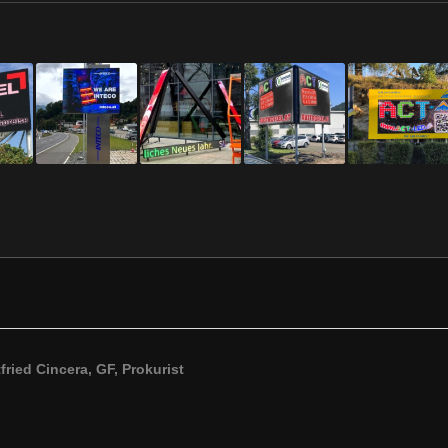
ried Cincera, GF, Prokurist
…