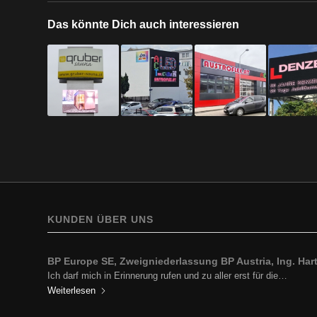
Das könnte Dich auch interessieren
KUNDEN ÜBER UNS
BP Europe SE, Zweigniederlassung BP Austria, Ing. Hartf
PRO TECHNIK, Ing. Guido Bortoli, GF
Ich darf mich in Erinnerung rufen und zu aller erst für die…
Ich kaufe bei ACT, weil sie wissen, was sie tun! Bei bisher allen
Weiterlesen
Weiterlesen