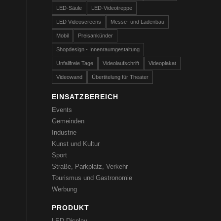
LED-Säule
LED-Videotreppe
LED Videoscreens
Messe- und Ladenbau
Mobil
Preisankünder
Shopdesign - Innenraumgestaltung
Unfallfreie Tage
Videolaufschrift
Videoplakat
Videowand
Übertitelung für Theater
EINSATZBEREICH
Events
Gemeinden
Industrie
Kunst und Kultur
Sport
Straße, Parkplatz, Verkehr
Tourismus und Gastronomie
Werbung
PRODUKT
LED-Display