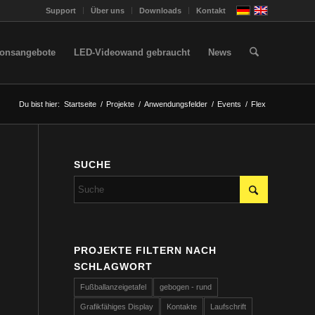
Support
Über uns
Downloads
Kontakt
ionsangebote
LED-Videowand gebraucht
News
Du bist hier:
Startseite
/
Projekte
/
Anwendungsfelder
/
Events
/
Flex
SUCHE
PROJEKTE FILTERN NACH
SCHLAGWORT
Fußballanzeigetafel
gebogen - rund
Grafikfähiges Display
Kontakte
Laufschrift