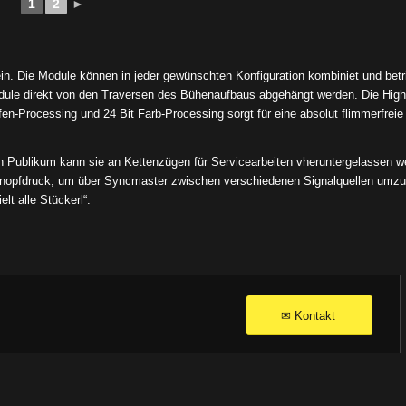
1
2
►
n. Die Module können in jeder gewünschten Konfiguration kombiniet und betr
odule direkt von den Traversen des Bühenaufbaus abgehängt werden. Die Hig
en-Processing und 24 Bit Farb-Processing sorgt für eine absolut flimmerfreie
 Publikum kann sie an Kettenzügen für Servicearbeiten vheruntergelassen w
 Knopfdruck, um über Syncmaster zwischen verschiedenen Signalquellen umzu
t alle Stückerl“.
Kontakt
✉