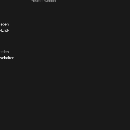
Prismenwender
ieben
h-End-
erden.
schalten.