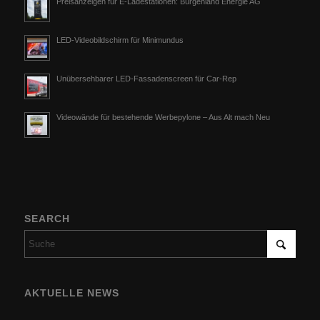
Preisanzeigen für E-Ladestationen: Burgenland Energie AG
LED-Videobildschirm für Minimundus
Unübersehbarer LED-Fassadenscreen für Car-Rep
Videowände für bestehende Werbepylone – Aus Alt mach Neu
SEARCH
AKTUELLE NEWS