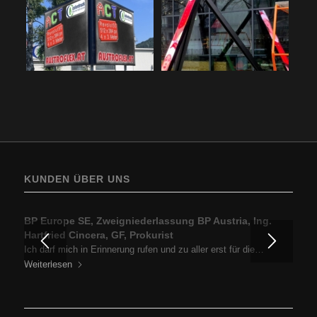
KUNDEN ÜBER UNS
ALPHOF ROSSSTELLE, Diethelm Simma, Inhaber
BP Europe SE, Zweigniederlassung BP Austria, Ing.
Hartfried Cincera, GF, Prokurist
Wir möchten uns einfach nur über die geniale und überaus
Ich darf mich in Erinnerung rufen und zu aller erst für die…
zuvorkommende…
Weiterlesen
Weiterlesen