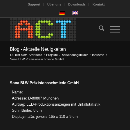
Support
Über uns
Downloads
Kontakt
Blog - Aktuelle Neuigkeiten
Du bist hier:
Startseite
/
Projekte
/
Anwendungsfelder
/
Industrie
/
Sona BLW Präzisionsschmiede GmbH
Sona BLW Präzisionsschmiede GmbH
Name:
Adresse: D-80807 München
Auftrag: LED-Produktionsanzeigen mit Unfallstatistik
Schrifthöhe: 8 cm
Displaymaße: jeweils 165 x 110 x 9 cm