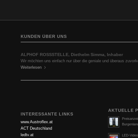
KUNDEN ÜBER UNS
ALPHOF ROSSSTELLE, Diethelm Simma, Inhaber
BP Europe SE, Zweigniederlassung BP Austria, Ing. Hartf
Wir möchten uns einfach nur über die geniale und überaus zuv
Ich darf mich in Erinnerung rufen und zu aller erst für die…
Weiterlesen
Weiterlesen
AKTUELLE 
INTERESSANTE LINKS
Preisanzei
www.Austroflex.at
Burgenlan
ACT Deutschland
ledtv.at
LED-Video