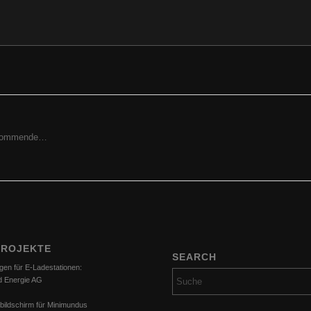
ried Cincera, GF, Prokurist
orkommende…
PROJEKTE
SEARCH
gen für E-Ladestationen:
d Energie AG
bildschirm für Minimundus