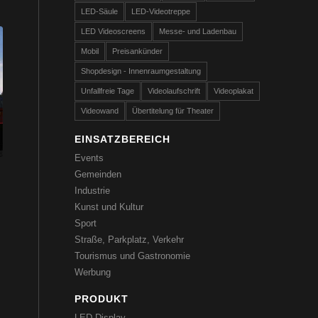
LED-Säule
LED-Videotreppe
LED Videoscreens
Messe- und Ladenbau
Mobil
Preisankünder
Shopdesign - Innenraumgestaltung
Unfallfreie Tage
Videolaufschrift
Videoplakat
Videowand
Übertitelung für Theater
EINSATZBEREICH
Events
Gemeinden
Industrie
Kunst und Kultur
Sport
Straße, Parkplatz, Verkehr
Tourismus und Gastronomie
Werbung
PRODUKT
LED-Display