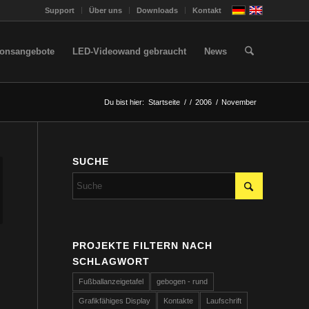
Support
Über uns
Downloads
Kontakt
ionsangebote
LED-Videowand gebraucht
News
Du bist hier:
Startseite
/
/
2006
/
November
SUCHE
PROJEKTE FILTERN NACH
SCHLAGWORT
Fußballanzeigetafel
gebogen - rund
Grafikfähiges Display
Kontakte
Laufschrift