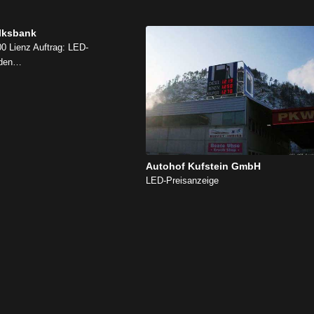
olksbank
0 Lienz Auftrag: LED-
r den…
Autohof Kufstein GmbH
LED-Preisanzeige