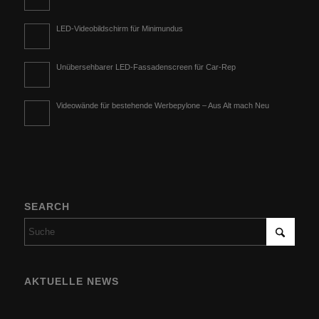
LED-Videobildschirm für Minimundus
Unübersehbarer LED-Fassadenscreen für Car-Rep
Videowände für bestehende Werbepylone – Aus Alt mach Neu
SEARCH
AKTUELLE NEWS