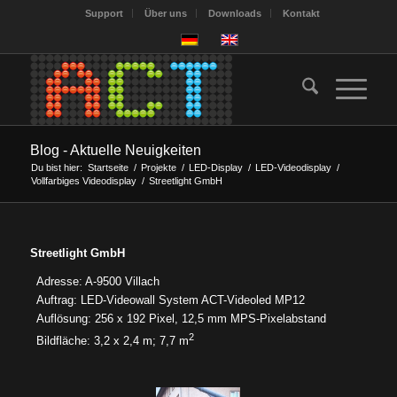
Support
Über uns
Downloads
Kontakt
Blog - Aktuelle Neuigkeiten
Du bist hier:
Startseite
/
Projekte
/
LED-Display
/
LED-Videodisplay
/
Vollfarbiges Videodisplay
/
Streetlight GmbH
Streetlight GmbH
Adresse: A-9500 Villach
Auftrag: LED-Videowall System ACT-Videoled MP12
Auflösung: 256 x 192 Pixel, 12,5 mm MPS-Pixelabstand
2
Bildfläche: 3,2 x 2,4 m; 7,7 m