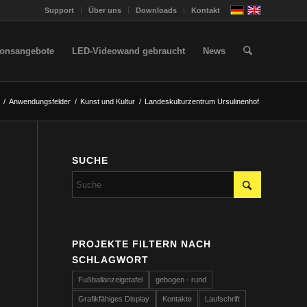
Support
Über uns
Downloads
Kontakt
ionsangebote
LED-Videowand gebraucht
News
/
Anwendungsfelder
/
Kunst und Kultur
/
Landeskulturzentrum Ursulinenhof
SUCHE
PROJEKTE FILTERN NACH
SCHLAGWORT
Fußballanzeigetafel
gebogen - rund
Grafikfähiges Display
Kontakte
Laufschrift