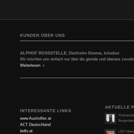
KUNDEN ÜBER UNS
ALPHOF ROSSSTELLE, Diethelm Simma, Inhaber
BP Europe SE, Zweigniederlassung BP Austria, Ing. Hartf
Wir möchten uns einfach nur über die geniale und überaus zuv
Ich darf mich in Erinnerung rufen und zu aller erst für die…
Weiterlesen
Weiterlesen
AKTUELLE 
INTERESSANTE LINKS
Preisanzei
www.Austroflex.at
Burgenlan
ACT Deutschland
ledtv.at
LED-Video