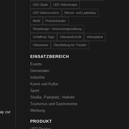
LED-Säule
LED-Videotreppe
LED Videoscreens
Messe- und Ladenbau
Mobil
Preisankünder
Shopdesign - Innenraumgestaltung
Unfallfreie Tage
Videolaufschrift
Videoplakat
Videowand
Übertitelung für Theater
EINSATZBEREICH
Events
Gemeinden
Industrie
Kunst und Kultur
Sport
Straße, Parkplatz, Verkehr
Tourismus und Gastronomie
Werbung
ay zur
PRODUKT
LED-Display