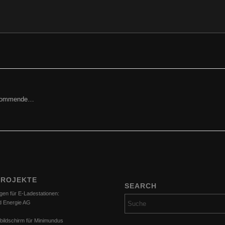
ried Cincera, GF, Prokurist
orkommende…
PROJEKTE
SEARCH
gen für E-Ladestationen:
d Energie AG
bildschirm für Minimundus