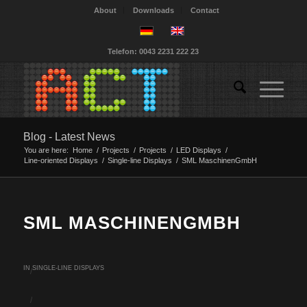
About
Downloads
Contact
Telefon: 0043 2231 222 23
Blog - Latest News
You are here:
Home
/
Projects
/
Projects
/
LED Displays
/
Line-oriented Displays
/
Single-line Displays
/
SML MaschinenGmbH
SML MASCHINENGMBH
IN
SINGLE-LINE DISPLAYS
/
/