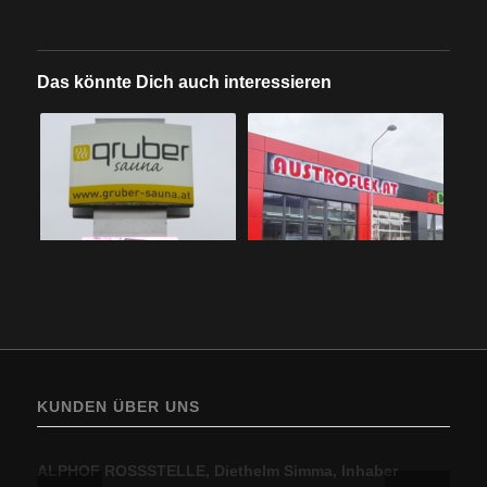
Das könnte Dich auch interessieren
KUNDEN ÜBER UNS
ALPHOF ROSSSTELLE, Diethelm Simma, Inhaber
BP Europe SE, Zweigniederlassung BP Austria, Ing.