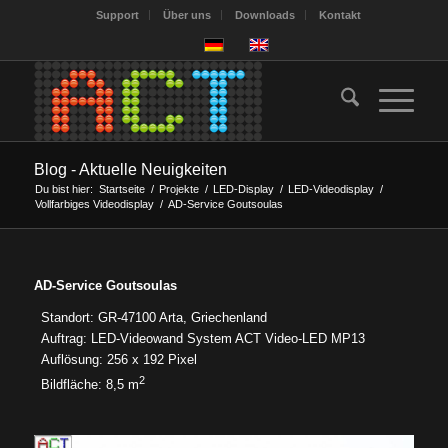
Support
Über uns
Downloads
Kontakt
Blog - Aktuelle Neuigkeiten
Du bist hier:
Startseite
/
Projekte
/
LED-Display
/
LED-Videodisplay
/
Vollfarbiges Videodisplay
/
AD-Service Goutsoulas
AD-Service Goutsoulas
Standort: GR-47100 Arta, Griechenland
Auftrag: LED-Videowand System ACT Video-LED MP13
Auflösung: 256 x 192 Pixel
2
Bildfläche: 8,5 m