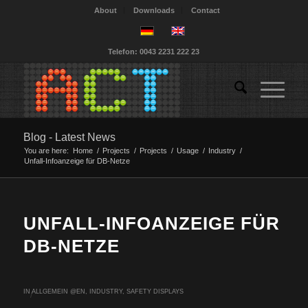
About
Downloads
Contact
Telefon: 0043 2231 222 23
Blog - Latest News
You are here:
Home
/
Projects
/
Projects
/
Usage
/
Industry
/
Unfall-Infoanzeige für DB-Netze
UNFALL-INFOANZEIGE FÜR
DB-NETZE
IN
ALLGEMEIN @EN
,
INDUSTRY
,
SAFETY DISPLAYS
/