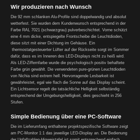
Wir produzieren nach Wunsch
Die 92 mm schlanken Alu-Profile sind doppelwandig und absolut
wetterfest. Sie wurden dem Kundenwunsch entsprechend in der
Farbe RAL 7021 (schwarzgrau) pulverbeschichtet. Vorne schützt
eine 4 mm dicke, entspiegelte Frontscheibe die Leuchtdioden,
diese sitzt mit einer Dichtung im Gehäuse. Ein
thermostatgesteuerter Lüfter auf der Rückseite sorgt im Sommer
dafür, dass es im Inneren des LED-Displays nicht zu heiß wird.
Als LED-Ziffernfarbe wurde die psychologisch positiv behaftete
Farbe grün gewählt. Die verwendeten pure-grünen Leuchtdioden
von Nichia sind extrem hell. Hervorragende Lesbarkeit ist
gewährleistet, egal wie flach die Sonne auf das Display scheint.
Ein Lichtsensor regelt die tatsächliche Helligkeit selbständig
entsprechend der Umgebungshelligkeit, dies geschieht in 256
Stufen.
Simple Bedienung über eine PC-Software
Die im Lieferumfang enthaltene projektspezifische Software zeigt
am PC-Monitor 1:1 das jeweilige LED-Display an. Die Bedienung
der Unfallzahlen-Hinweistafel ist somit entsprechend einfach.