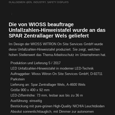
IN
ALLGEMEIN @EN
,
INDUSTRY
,
SAFETY DISPLAYS
/
/
Die von WIOSS beauftrage
Unfallzahlen-Hinweistafel wurde an das
SPAR Zentrallager Wels geliefert
Im Design der WIOSS WITRON On Site Services GmbH wurde
diese Unfallzahlen-Hinweistafel produziert. Sie zeigt, welchen
hohen Stellenwert das Thema Arbeitsschutz im Unternehmen hat.
Produktion und Lieferung 5 / 2017
LED Unfallzahlen-Hinweistafel in moderner LED-Technik
Auftraggeber: Wioss Witron On Site Services GmbH, D-92711
Parkstein
Lieferung an: Spar Zentrallager Wels, A-4600 Wels
Größe 900 x 400 x 92 mm
LED-Ziffernhöhe: 73 mm, lesbar aus bis zu 36 m
Ausführung: einseitig
Bestückung mit pure-grünen High-Quality NICHIA Leuchtdioden
Absolut sonnenlichttauglich, mit Dimmer zur autonomen