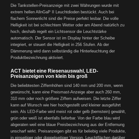
Die Tankstellen-Preisanzeige mit zwei Währungen wurde mit
extrem hellen AllnGaP II Leuchtdioden bestückt. Auch bei
flachem Sonnenlicht sind die Preise perfekt lesbar. Die volle
Helligkeit ist bei schlechtem Wetter oder am Abend natürlich zu
hoch, deshalb regelt ein Lichtsensor die Leuchtstärke
automatisch. Der Sensor ist im Display hinter der Scheibe
integriert, er steuert die Helligkeit in 256 Stufen. Ab der
Dämmerung wird dann selbständig die Hinterleuchtung der
Produktbezeichnung aktiviert.
ACT bietet eine Riesenauswahl, LED-
Preisanzeigen von klein bis groß
Die beliebtesten Ziffernhöhen sind 140 mm und 200 mm, wenn
gewünscht, kann eine Preismast-Anzeige aber auch 260 mm,
310 mm oder noch größere Ziffern aufweisen. Die letzte Ziffer
kann auf Wunsch wie hier hochgestellt und kleiner ausgeführt
sein. Als LED-Farbe wird meist rot oder gelb (bernstein) gewählt,
grün oder weiß ist ebenfalls lieferbar. Von der Farbe blau wird
abgeraten weil eine blaue Preisbezeichnung aus der Entfernung
unscharf wirkt. Preisanzeigen gibt es für beliebig viele Produkte,
in einseitiger oder doppelseitiger Version. Leuchtflächen darüber